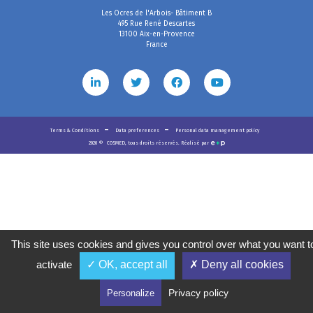
Les Ocres de l'Arbois- Bâtiment B
495 Rue René Descartes
13100 Aix-en-Provence
France
Terms & Conditions
Data preferences
Personal data management policy
2020
©
COSMED, tous droits réservés. Réalisé par
This site uses cookies and gives you control over what you want t
activate
✓ OK, accept all
✗ Deny all cookies
Privacy policy
Personalize