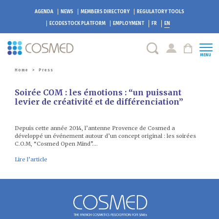
AGENDA
NEWS
MEMBERS DIRECTORY
REGULATORY TOOLS
ECODESTOCK
PLATFORM
EMPLOYMENT
FR
EN
MENU
Home
>
Press
Soirée COM : les émotions : “un puissant
levier de créativité et de différenciation”
Depuis cette année 2014, l’antenne Provence de Cosmed a
développé un événement autour d’un concept original : les soirées
C.O.M, “Cosmed Open Mind”….
Lire l’article