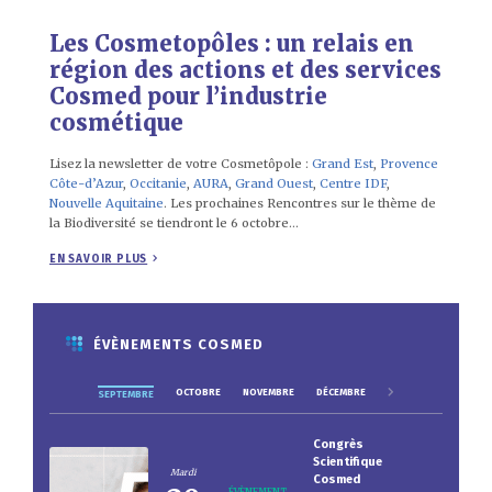
Les Cosmetopôles : un relais en
région des actions et des services
Cosmed pour l’industrie
cosmétique
Lisez la newsletter de votre Cosmetôpole :
Grand Est
,
Provence
Côte-d’Azur
,
Occitanie
,
AURA
,
Grand Ouest
,
Centre IDF
,
Nouvelle Aquitaine
. Les prochaines Rencontres sur le thème de
la Biodiversité se tiendront le 6 octobre…
EN SAVOIR PLUS
ÉVÈNEMENTS COSMED
OCTOBRE
NOVEMBRE
DÉCEMBRE
SEPTEMBRE
Congrès
Scientifique
Mardi
Cosmed