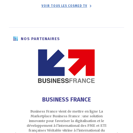
VOIR TOUS LES COSMED TV
NOS PARTENAIRES
E
PRE
BUSINESS FRANCE
aux côtés des
Premium Beau
Business France vient de mettre en ligne La
reconnaître le
secteur 
Marketplace Business France : une solution
e bretonne.
information
innovante pour favoriser la digitalisation et le
régl
développement à l’international des PME et ETI
françaises Véritable vitrine à l’international du