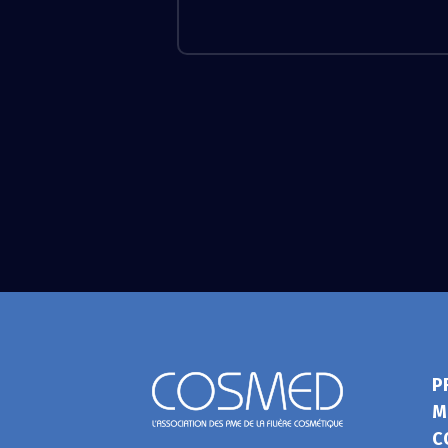
P
M
C