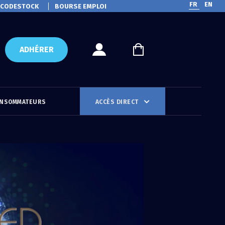
FR
EN
CODESTOCK
BOURSE EMPLOI
ADHÉRER
ONSOMMATEURS
ACCÈS DIRECT