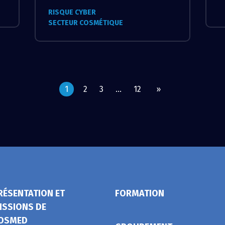
RISQUE CYBER
SECTEUR COSMÉTIQUE
1
2
3
…
12
»
RÉSENTATION ET
FORMATION
ISSIONS DE
OSMED