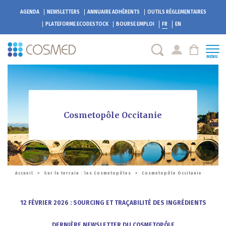
AGENDA
NEWSLETTERS
ANNUAIRE ADHÉRENTS
OUTILS RÉGLEMENTAIRES
PLATEFORME
ECODESTOCK
BOURSE EMPLOI
FR
EN
MENU
Cosmetopôle Occitanie
Accueil
>
Sur le terrain : les Cosmetopôles
>
Cosmetopôle Occitanie
12 FÉVRIER 2026 : SOURCING ET TRAÇABILITÉ DES INGRÉDIENTS
DERNIÈRE N
EWSLETTER
DU COSMETOPÔLE