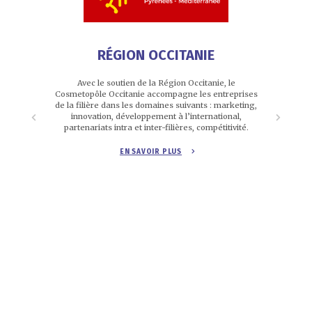
RÉGION OCCITANIE
ui souhaitent
Avec le soutien de la Région Occitanie, le
Cosmed est, a
re biologique
Cosmetopôle Occitanie accompagne les entreprises
la Régio
e.
de la filière dans les domaines suivants : marketing,
innovation, développement à l’international,
partenariats intra et inter-filières, compétitivité.
EN SAVOIR PLUS