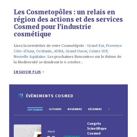
Les Cosmetopôles : un relais en
région des actions et des services
Cosmed pour l’industrie
cosmétique
Lisez la newsletter de votre Cosmetôpole :
Grand Est
,
Provence
Côte-d’Azur
,
Occitanie
,
AURA
,
Grand Ouest
,
Centre IDF
,
Nouvelle Aquitaine
. Les prochaines Rencontres sur le thème de
la Biodiversité se tiendront le 6 octobre…
EN SAVOIR PLUS
ÉVÈNEMENTS COSMED
OCTOBRE
NOVEMBRE
DÉCEMBRE
SEPTEMBRE
Congrès
Scientifique
Mardi
Cosmed