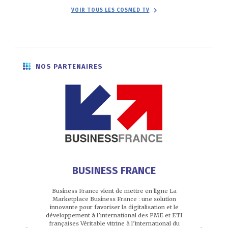
VOIR TOUS LES COSMED TV
NOS PARTENAIRES
E
PRE
BUSINESS FRANCE
aux côtés des
Premium Beau
Business France vient de mettre en ligne La
reconnaître le
secteur 
Marketplace Business France : une solution
e bretonne.
information
innovante pour favoriser la digitalisation et le
régl
développement à l’international des PME et ETI
françaises Véritable vitrine à l’international du