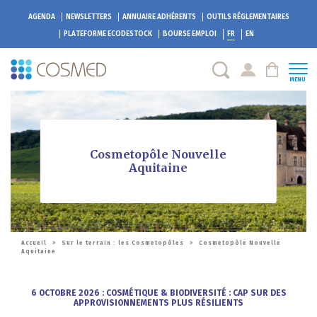
AGENDA
NEWSLETTERS
ANNUAIRE ADHÉRENTS
OUTILS RÉGLEMENTAIRES
PLATEFORME
ECODESTOCK
BOURSE EMPLOI
FR
EN
MENU
Cosmetopôle Nouvelle
Aquitaine
Accueil
>
Sur le terrain : les Cosmetopôles
>
Cosmetopôle Nouvelle
Aquitaine
6 OCTOBRE 2026 : COSMÉTIQUE & BIODIVERSITÉ : CAP SUR DES
APPROVISIONNEMENTS PLUS RÉSILIENTS