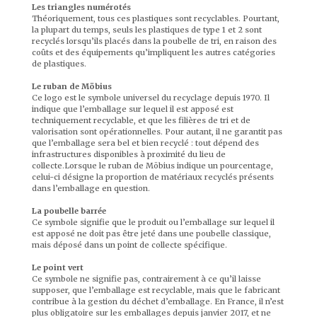
Les triangles numérotés
Théoriquement, tous ces plastiques sont recyclables. Pourtant,
la plupart du temps, seuls les plastiques de type 1 et 2 sont
recyclés lorsqu’ils placés dans la poubelle de tri, en raison des
coûts et des équipements qu’impliquent les autres catégories
de plastiques.
Le ruban de Möbius
Ce logo est le symbole universel du recyclage depuis 1970. Il
indique que l’emballage sur lequel il est apposé est
techniquement recyclable, et que les filières de tri et de
valorisation sont opérationnelles. Pour autant, il ne garantit pas
que l’emballage sera bel et bien recyclé : tout dépend des
infrastructures disponibles à proximité du lieu de
collecte.Lorsque le ruban de Möbius indique un pourcentage,
celui-ci désigne la proportion de matériaux recyclés présents
dans l’emballage en question.
La poubelle barrée
Ce symbole signifie que le produit ou l’emballage sur lequel il
est apposé ne doit pas être jeté dans une poubelle classique,
mais déposé dans un point de collecte spécifique.
Le point vert
Ce symbole ne signifie pas, contrairement à ce qu’il laisse
supposer, que l’emballage est recyclable, mais que le fabricant
contribue à la gestion du déchet d’emballage. En France, il n’est
plus obligatoire sur les emballages depuis janvier 2017, et ne