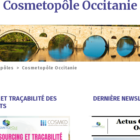
Cosmetopôle Occitanie
opôles
>
Cosmetopôle Occitanie
 ET TRAÇABILITÉ DES
DERNIÈRE N
EWSL
TS