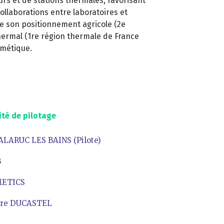
eurs et de stations thermales, favorisant
ollaborations entre laboratoires et
de son positionnement agricole (2e
thermal (1re région thermale de France
smétique.
té de pilotage
ALARUC LES BAINS (Pilote)
B
METICS
oire DUCASTEL