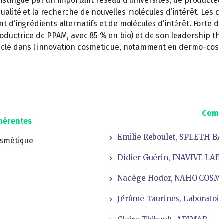
e distingue par un important réseau d’universités, de product
alité et la recherche de nouvelles molécules d’intérêt. Les c
d’ingrédients alternatifs et de molécules d’intérêt. Forte 
roductrice de PPAM, avec 85 % en bio) et de son leadership 
rôle clé dans l’innovation cosmétique, notamment en dermo-co
Comi
hérentes
Emilie Reboulet, SPLETH B
smétique
Didier Guérin, INAVIVE LA
Nadège Hodor, NAHO COS
Jérôme Taurines, Laborat