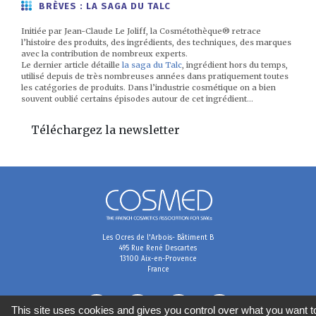
BRÈVES : LA SAGA DU TALC
Initiée par Jean-Claude Le Joliff, la Cosmétothèque® retrace
l’histoire des produits, des ingrédients, des techniques, des marques
avec la contribution de nombreux experts.
Le dernier article détaille
la saga du Talc
, ingrédient hors du temps,
utilisé depuis de très nombreuses années dans pratiquement toutes
les catégories de produits. Dans l’industrie cosmétique on a bien
souvent oublié certains épisodes autour de cet ingrédient…
Téléchargez la newsletter
Les Ocres de l'Arbois- Bâtiment B
495 Rue René Descartes
13100 Aix-en-Provence
France
This site uses cookies and gives you control over what you want t