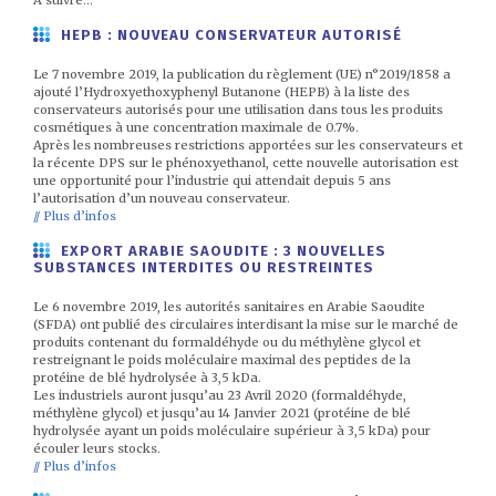
A suivre…
HEPB : NOUVEAU CONSERVATEUR AUTORISÉ
Le 7 novembre 2019, la publication du règlement (UE) n°2019/1858 a
ajouté l’Hydroxyethoxyphenyl Butanone (HEPB) à la liste des
conservateurs autorisés pour une utilisation dans tous les produits
cosmétiques à une concentration maximale de 0.7%.
Après les nombreuses restrictions apportées sur les conservateurs et
la récente DPS sur le phénoxyethanol, cette nouvelle autorisation est
une opportunité pour l’industrie qui attendait depuis 5 ans
l’autorisation d’un nouveau conservateur.
// Plus d’infos
EXPORT ARABIE SAOUDITE : 3 NOUVELLES
SUBSTANCES INTERDITES OU RESTREINTES
Le 6 novembre 2019, les autorités sanitaires en Arabie Saoudite
(SFDA) ont publié des circulaires interdisant la mise sur le marché de
produits contenant du formaldéhyde ou du méthylène glycol et
restreignant le poids moléculaire maximal des peptides de la
protéine de blé hydrolysée à 3,5 kDa.
Les industriels auront jusqu’au 23 Avril 2020 (formaldéhyde,
méthylène glycol) et jusqu’au 14 Janvier 2021 (protéine de blé
hydrolysée ayant un poids moléculaire supérieur à 3,5 kDa) pour
écouler leurs stocks.
// Plus d’infos