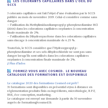
LES COLORANTS CAPILLAIRES DANS L’OEIL DU
SCCS
3 colorants capillaires ont fait l’objet d’une évaluation par le SCCS
publiée au mois de novembre 2019. Celui-ci considère comme sans
danger :
– l’utilisation du Methylimidazoliumpropyl p-phenylenediamine HCl
(A166) dans les colorations capillaires oxydantes à concentration
finale maximale de 2%.
– l’utilisation du Dihydroxyacétone dans les colorations capillaires
sans rincage à concentration maximale de 6.25 %.
Toutefois, le SCCS considère que l’Hydroxypropyl p-
phenylenediamine et ses sels dihydrochloride ne sont pas sans
danger lorsqu’ils sont utilisés dans les colorations capillaires
oxydantes à concentration finale maximale de 2%.
// Plus d’infos
FORMEZ-VOUS AVEC COSMED. LE NOUVEAU
CATALOGUE DES FORMATIONS EST DISPONIBLE
Le catalogue 2020 des formations Cosmed est prêt !
31 formations sont disponibles en présentiel et/ou à distance en
réglementation produits finis ou ingrédients, microbiologie, B.P.F,
RSE, éco-conception, marketing.
Le catalogue est envoyé sur demande à partir du 30 novembre
auprès de formation@cosmed.fr.