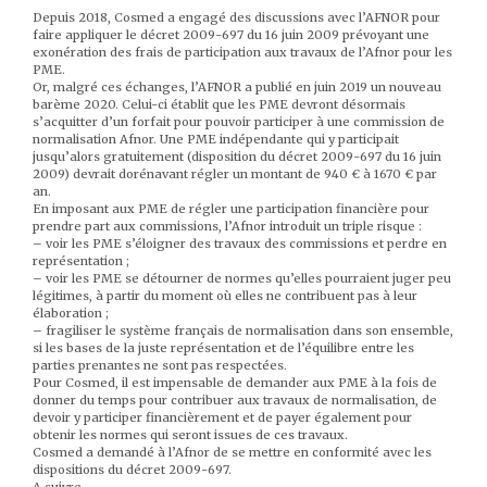
Depuis 2018, Cosmed a engagé des discussions avec l’AFNOR pour
faire appliquer le décret 2009-697 du 16 juin 2009 prévoyant une
exonération des frais de participation aux travaux de l’Afnor pour les
PME.
Or, malgré ces échanges, l’AFNOR a publié en juin 2019 un nouveau
barème 2020. Celui-ci établit que les PME devront désormais
s’acquitter d’un forfait pour pouvoir participer à une commission de
normalisation Afnor. Une PME indépendante qui y participait
jusqu’alors gratuitement (disposition du décret 2009-697 du 16 juin
2009) devrait dorénavant régler un montant de 940 € à 1670 € par
an.
En imposant aux PME de régler une participation financière pour
prendre part aux commissions, l’Afnor introduit un triple risque :
– voir les PME s’éloigner des travaux des commissions et perdre en
représentation ;
– voir les PME se détourner de normes qu’elles pourraient juger peu
légitimes, à partir du moment où elles ne contribuent pas à leur
élaboration ;
– fragiliser le système français de normalisation dans son ensemble,
si les bases de la juste représentation et de l’équilibre entre les
parties prenantes ne sont pas respectées.
Pour Cosmed, il est impensable de demander aux PME à la fois de
donner du temps pour contribuer aux travaux de normalisation, de
devoir y participer financièrement et de payer également pour
obtenir les normes qui seront issues de ces travaux.
Cosmed a demandé à l’Afnor de se mettre en conformité avec les
dispositions du décret 2009-697.