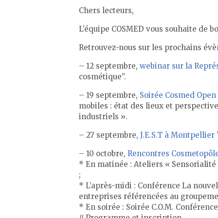
Chers lecteurs,
L’équipe COSMED vous souhaite de bon
Retrouvez-nous sur les prochains év
– 12 septembre,
webinar sur la Repré
cosmétique”.
– 19 septembre,
Soirée Cosmed Open M
mobiles : état des lieux et perspectiv
industriels ».
– 27 septembre,
J.E.S.T à Montpellier
– 10 octobre,
Rencontres Cosmetopôle 
* En matinée : Ateliers « Sensorialité
;
* L’après-midi : Conférence La nouve
entreprises référencées au groupeme
* En soirée : Soirée C.O.M. Conféren
// Programme et inscription