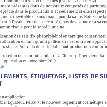
stribution pourront être écoulés jusqu’au 23 août 2021.
ement présentes dans de nombreux composés de parfums; sur
able dans le produit fini si et seulement si elle respecte 
uement inévitable et sans risque pour la santé. Notez que 
c’est à l’évaluateur de la sécurité (vous devez porter à sa 
ner un risque pour la santé humaine.
tilisation des sels d’o-phénylphénol en tant que conservate
utilisation en tant qu’anti pelliculaire est entré en applicat
urs stocks. Au- delà de cette date, tout produit non confor
erdiction du colorant capillaire 2-Chloro-p-Phenylenediamin
 application en novembre 2019.
lle
GLEMENTS, ÉTIQUETAGE, LISTES DE S
T
n application :
ie, Équateur, Pérou ) : le nouveau règlement cosmétique 