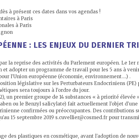
ès à présent ces dates dans vos agendas !
taires à Paris
onales à Paris
vignon
ÉENNE : LES ENJEUX DU DERNIER TR
ar la reprise des activités du Parlement européen. Le 1e
n et adopter un programme de travail pour les 5 ans à veni
 pour l’Union européenne (économie, environnement….) .
osition législative sur les Perturbateurs Endocriniens (PE) 
tiques sera toujours à l’ordre du jour.
2), un premier groupe de 14 substances « à priorité élevée » 
ben ou le Benzyl salicylate) fait actuellement l’objet d’un
rinienne confirmées ou préoccupantes. Des contributions su
u’au 15 septembre 2019 s.cuvellier@cosmed.fr pour transmi
age des plastiques en cosmétique, avant l’adoption de nouvel