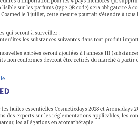
édures d’importation pour les 4 pays membres qui supprim
on lisible sur les parfums (type QR code) sera obligatoire 
Cosmed le 3 juillet, cette mesure pourrait s’étendre à tous
es qui seront à surveiller :
 interdites les substances suivantes dans tout produit impor
nouvelles entrées seront ajoutées à l’annexe III (substances 
ts non conformes devront être retirés du marché à partir d
lle
MED
 les huiles essentielles Cosmeticdays 2018 et Aromadays 2
ons des experts sur les réglementations applicables, les co
ateur, les allégations en aromathérapie.