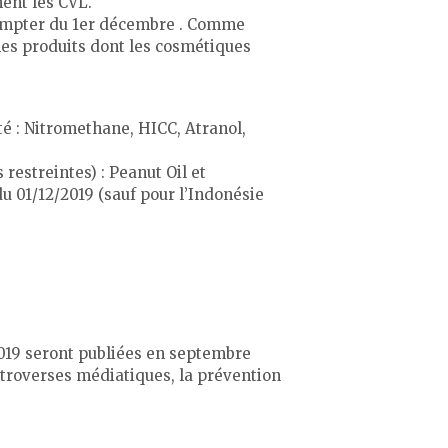
ent les CVL.
à compter du 1er décembre . Comme
 les produits dont les cosmétiques
té : Nitromethane, HICC, Atranol,
restreintes) : Peanut Oil et
u 01/12/2019 (sauf pour l’Indonésie
019 seront publiées en septembre
ntroverses médiatiques, la prévention