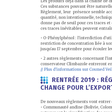
Les produits déjà dans la chaine de di
Ces substances pouvant être naturell
Règlement, leur présence semble accept
quantité, non intentionnelle, techniq
donne pas de seuil pour ces traces et 
ces traces inévitables peuvent entraî
• O-Phénylphénol : l’interdiction d’u
restriction de concentration liée à son 
jusqu’au 17 septembre pour écouler le
• 2 autres règlements concernant l’int
conservateur Climbazole entreront en
// Plus d’informations sur Cosmed Vei
RENTRÉE 2019 : RÉ
CHANGE POUR L’EXPOR
De nouveaux règlements vont entrer e
• Communauté andine (Bolivie, Colomb