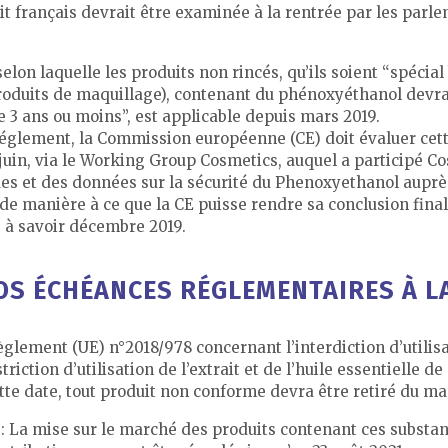
oit français devrait être examinée à la rentrée par les parl
on laquelle les produits non rincés, qu’ils soient “spécial 
produits de maquillage), contenant du phénoxyéthanol devr
de 3 ans ou moins”, est applicable depuis mars 2019.
u Réglement, la Commission européenne (CE) doit évaluer cet
juin, via le Working Group Cosmetics, auquel a participé Co
ques et des données sur la sécurité du Phenoxyethanol aup
et de manière à ce que la CE puisse rendre sa conclusion fina
S à savoir décembre 2019.
OS ÉCHÉANCES RÉGLEMENTAIRES À LA
èglement (UE) n°2018/978 concernant l’interdiction d’utilisat
triction d’utilisation de l’extrait et de l’huile essentielle 
tte date, tout produit non conforme devra être retiré du ma
 : La mise sur le marché des produits contenant ces substanc