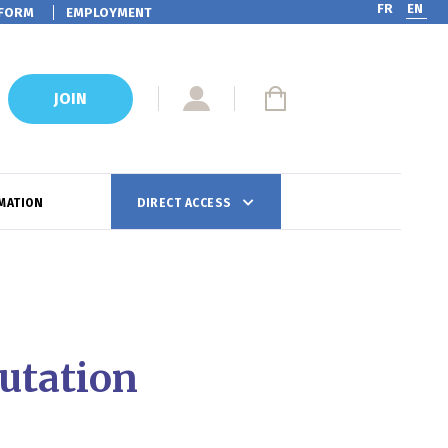
FR
EN
FORM
EMPLOYMENT
JOIN
MATION
DIRECT ACCESS
mutation