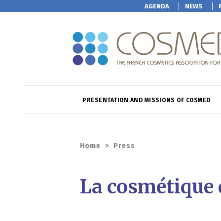
AGENDA
NEWS
PRESENTATION AND MISSIONS OF COSMED
Home
>
Press
La cosmétique d