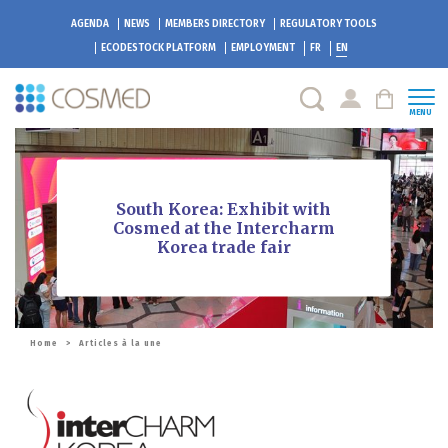
AGENDA
NEWS
MEMBERS DIRECTORY
REGULATORY TOOLS
ECODESTOCK
PLATFORM
EMPLOYMENT
FR
EN
MENU
South Korea: Exhibit with
Cosmed at the Intercharm
Korea trade fair
Home
>
Articles à la une