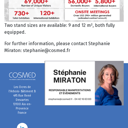
Two stand sizes are available: 9 and 12 m², both fully
equipped.
For further information, please contact Stephanie
Miraton: stephanie@cosmed.fr
Les Ocres de
l'Arbois- Bâtiment B
495 Rue René
Descartes
13100 Aix-en-
Provence
France