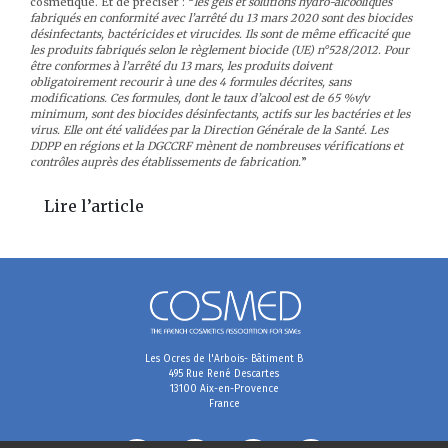
cosmétique. Et de préciser : “
les gels et solutions hydro-alcooliques
fabriqués en conformité avec l’arrêté du 13 mars 2020 sont des biocides
désinfectants, bactéricides et virucides. Ils sont de même efficacité que
les produits fabriqués selon le règlement biocide (UE) n°528/2012. Pour
être conformes à l’arrêté du 13 mars, les produits doivent
obligatoirement recourir à une des 4 formules décrites, sans
modifications. Ces formules, dont le taux d’alcool est de 65 %v/v
minimum, sont des biocides désinfectants, actifs sur les bactéries et les
virus. Elle ont été validées par la Direction Générale de la Santé. Les
DDPP en régions et la DGCCRF mènent de nombreuses vérifications et
contrôles auprès des établissements de fabrication.
”
Lire l’article
Les Ocres de l'Arbois- Bâtiment B
495 Rue René Descartes
13100 Aix-en-Provence
France