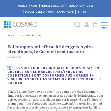
AGENDA
NEWS
MEMBERS DIRECTORY
REGULATORY TOOLS
ECODESTOCK
PLATFORM
EMPLOYMENT
FR
EN
MENU
Home
>
On parle de nous
Polémique sur l’efficacité des gels hydro-
alcooliques, le Cosmed veut rassurer
22 April 2020
LES SOLUTIONS HYDRO-ALCOOLIQUES MISES EN
URGENCE SUR LE MARCHÉ PAR L’INDUSTRIE
COSMÉTIQUE SONT CONFORMES AUX NORMES EN
VIGUEUR, ASSURE L’ASSOCIATION PROFESSIONNELLE
COSMED.
S’agit-il d’une fake news de plus ? Des doutes ont été récemment
émis sur les réseaux sociaux au sujet des qualités désinfectantes des
gels et solutions hydro-alcooliques mis sur le marché par l’industrie
cosmétique. “
Ces doutes sont totalement infondés”
martèle le Cosmed,
l’association professionnelle qui regroupe 865 entreprises la filière