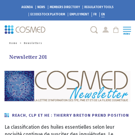
AGENDA
NEWS
MEMBERS DIRECTORY
REGULATORY TOOLS
ECODESTOCK
PLATFORM
EMPLOYMENT
FR
EN
MENU
Home
>
Newsletters
Newsletter 201
REACH, CLP ET HE : THIERRY BRETON PREND POSITION
La classification des huiles essentielles selon leur
nocivité continue de susciter des inquiétudes. Le