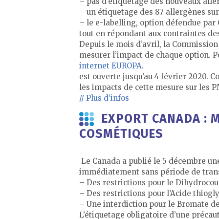
– pas d’étiquetage des nouveaux alle
– un étiquetage des 87 allergènes sur
– le e-labelling, option défendue pa
tout en répondant aux contraintes des 
Depuis le mois d’avril, la Commission
mesurer l’impact de chaque option. P
internet EUROPA
.
est ouverte jusqu’au 4 février 2020. C
les impacts de cette mesure sur les 
// Plus d’infos
EXPORT CANADA : M
COSMÉTIQUES
Le Canada a publié le 5 décembre une m
immédiatement sans période de transi
– Des restrictions pour le Dihydroco
– Des restrictions pour l’Acide thiogly
– Une interdiction pour le Bromate d
L’étiquetage obligatoire d’une précau