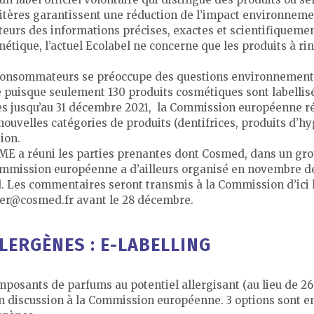
ritères garantissent une réduction de l’impact environnemen
eurs des informations précises, exactes et scientifiquemen
étique, l’actuel Ecolabel ne concerne que les produits à r
 consommateurs se préoccupe des questions environnementa
 puisque seulement 130 produits cosmétiques sont labellisés
les jusqu’au 31 décembre 2021, la Commission européenne ré
nouvelles catégories de produits (dentifrices, produits d’h
ion.
EME a réuni les parties prenantes dont Cosmed, dans un grou
 Commission européenne a d’ailleurs organisé en novembre d
 Les commentaires seront transmis à la Commission d’ici l
ier@cosmed.fr avant le 28 décembre.
LERGÈNES : E-LABELLING
mposants de parfums au potentiel allergisant (au lieu de 26 
n discussion à la Commission européenne. 3 options sont e