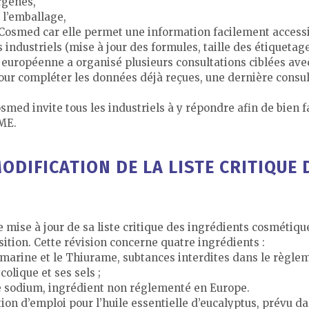
rgènes,
 l’emballage,
r Cosmed car elle permet une information facilement access
industriels (mise à jour des formules, taille des étiquetag
 européenne a organisé plusieurs consultations ciblées avec
our compléter les données déjà reçues, une dernière consul
osmed invite tous les industriels à y répondre afin de bien
PME.
ODIFICATION DE LA LISTE CRITIQUE
ise à jour de sa liste critique des ingrédients cosmétiques
tion. Cette révision concerne quatre ingrédients :
umarine et le Thiurame, subtances interdites dans le règle
colique et ses sels ;
e sodium, ingrédient non réglementé en Europe.
tion d’emploi pour l’huile essentielle d’eucalyptus, prévu 