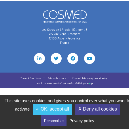
Les Ocres de l'Arbois- Bâtiment B
495 Rue René Descartes
13100 Aix-en-Provence
France
Terms & Conditions
Data preferences
Personal data management policy
2020
©
COSMED, tous droits réservés. Réalisé par
This site uses cookies and gives you control over what you want t
activate
✓ OK, accept all
✗ Deny all cookies
Privacy policy
Personalize