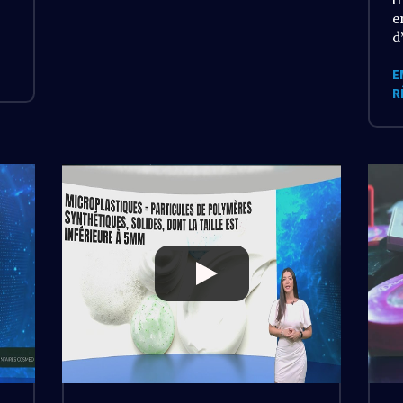
t
e
d
E
R