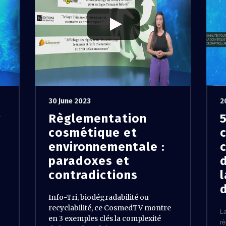
30 June 2023
2
r
Règlementation
cosmétique et
environnementale :
paradoxes et
contradictions
l
d
Info-Tri, biodégradabilité ou
recyclabilité, ce CosmedTV montre
La
en 3 exemples clés la complexité
rè