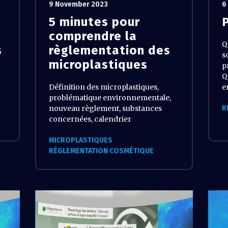
9 November 2023
6
5 minutes pour
comprendre la
Q
s
règlementation des
s
microplastiques
p
Q
Définition des microplastiques,
e
problématique environnementale,
nouveau règlement, substances
R
concernées, calendrier
MICROPLASTIQUES
RÈGLEMENTATION COSMÉTIQUE