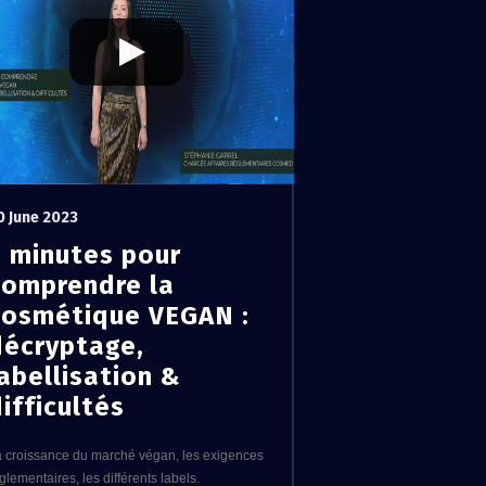
0 June 2023
5 minutes pour
comprendre la
cosmétique VEGAN :
décryptage,
abellisation &
ifficultés
 croissance du marché végan, les exigences
glementaires, les différents labels.