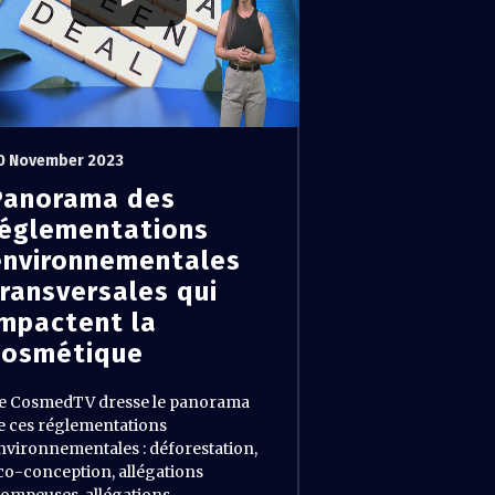
0 November 2023
Panorama des
réglementations
environnementales
transversales qui
impactent la
cosmétique
e CosmedTV dresse le panorama
e ces réglementations
nvironnementales : déforestation,
co-conception, allégations