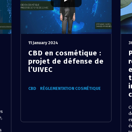
11 January 2024
3
CBD en cosmétique :
projet de défense de
4
l’UIVEC
CBD
RÈGLEMENTATION COSMÉTIQUE
C
es
d
e,
e
é
s