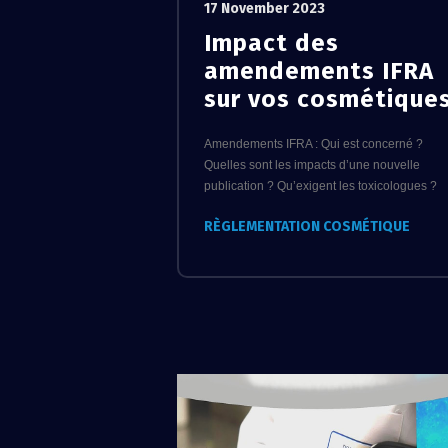
17 November 2023
Impact des
amendements IFRA
sur vos cosmétique
Amendements IFRA : Qui est concerné ?
Quelles sont les impacts d’une nouvelle
publication ? Qu’exigent les toxicologues ?
RÈGLEMENTATION COSMÉTIQUE