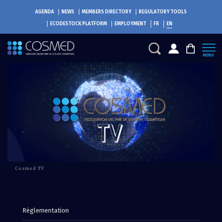
AGENDA
NEWS
MEMBERS DIRECTORY
REGULATORY TOOLS
ECODESTOCK
PLATFORM
EMPLOYMENT
FR
EN
MENU
Cosmed TV
Règlementation