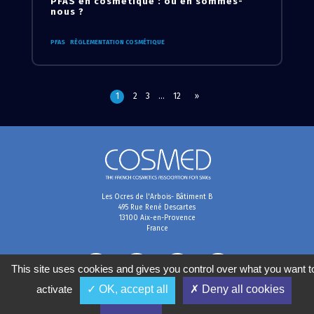
PFAS en cosmétique : où en sommes-
nous ?
PFAS
RÈGLEMENTATION COSMÉTIQUE
1
2
3
…
12
»
Les Ocres de l'Arbois- Bâtiment B
495 Rue René Descartes
13100 Aix-en-Provence
France
This site uses cookies and gives you control over what you want t
activate
✓ OK, accept all
✗ Deny all cookies