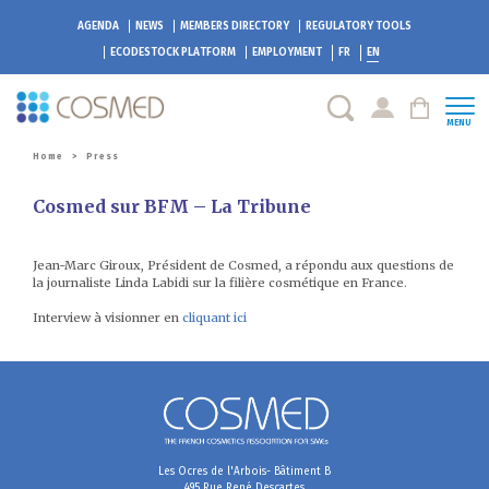
AGENDA
NEWS
MEMBERS DIRECTORY
REGULATORY TOOLS
ECODESTOCK
PLATFORM
EMPLOYMENT
FR
EN
MENU
Home
>
Press
Cosmed sur BFM – La Tribune
Jean-Marc Giroux, Président de Cosmed, a répondu aux questions de
la journaliste Linda Labidi sur la filière cosmétique en France.
Interview à visionner en
cliquant ici
Les Ocres de l'Arbois- Bâtiment B
495 Rue René Descartes