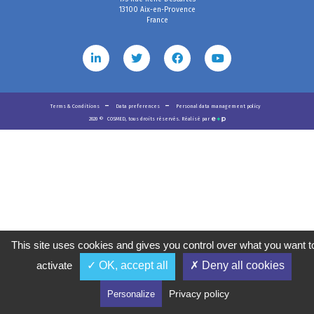
13100 Aix-en-Provence
France
Terms & Conditions
Data preferences
Personal data management policy
2020
©
COSMED, tous droits réservés. Réalisé par
This site uses cookies and gives you control over what you want t
activate
✓ OK, accept all
✗ Deny all cookies
Privacy policy
Personalize