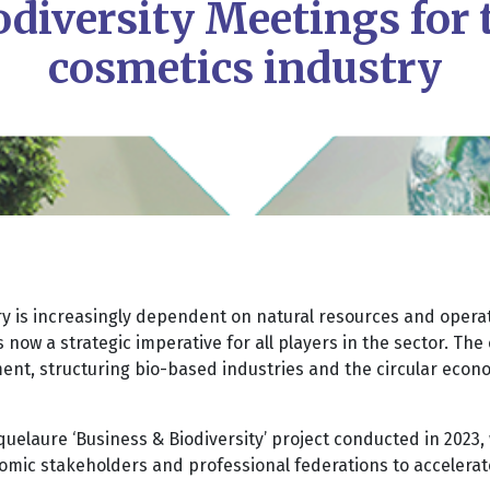
odiversity Meetings for 
cosmetics industry
y is increasingly dependent on natural resources and operat
 now a strategic imperative for all players in the sector. Th
nt, structuring bio-based industries and the circular economy
Roquelaure ‘Business & Biodiversity’ project conducted in 202
ic stakeholders and professional federations to accelerate 