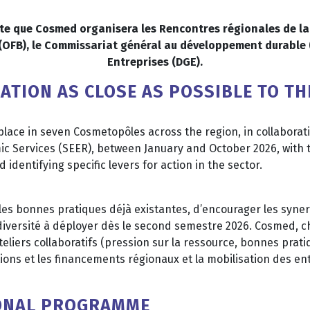
nte que Cosmed organisera les Rencontres régionales de la
té (OFB), le Commissariat général au développement durable 
Entreprises (DGE).
ATION AS CLOSE AS POSSIBLE TO TH
place in seven Cosmetopôles across the region, in collaborati
c Services (SEER), between January and October 2026, with 
 identifying specific levers for action in the sector.
les bonnes pratiques déjà existantes, d’encourager les synerg
diversité à déployer dès le second semestre 2026. Cosmed, c
liers collaboratifs (pression sur la ressource, bonnes pratiq
tions et les financements régionaux et la mobilisation des en
IONAL PROGRAMME