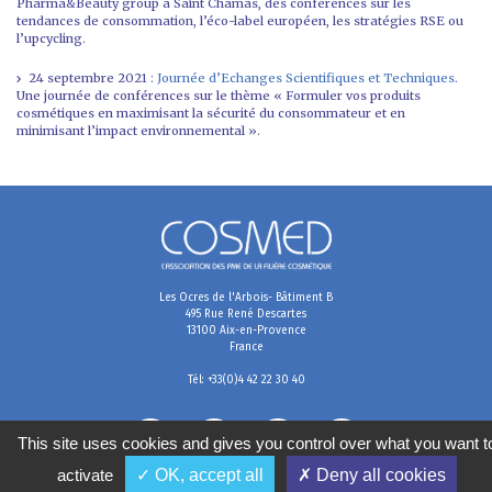
Pharma&Beauty group à Saint Chamas, des conférences sur les
tendances de consommation, l’éco-label européen, les stratégies RSE ou
l’upcycling.
24 septembre 2021 :
Journée d’Echanges Scientifiques et Techniques
.
Une journée de conférences sur le thème « Formuler vos produits
cosmétiques en maximisant la sécurité du consommateur et en
minimisant l’impact environnemental ».
Les Ocres de l'Arbois- Bâtiment B
495 Rue René Descartes
13100 Aix-en-Provence
France
Tél: +33(0)4 42 22 30 40
This site uses cookies and gives you control over what you want t
activate
✓ OK, accept all
✗ Deny all cookies