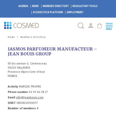
AGENDA
NEWS
MEMBERS DIRECTORY
REGULATORY TOOLS
ECODESTOCK
PLATFORM
EMPLOYMENT
MENU
Home
>
Members directory
IASMOS PARFUMEUR MANUFACTEUR –
JEAN BOUIS GROUP
50 bis avenue G. Clemenceau
06220 VALLAURIS
Provence-Alpes-Cote-d'Azur
FRANCE
Activity
MARQUE PROPRE
Phone number
04 93 64 38 27
Email
info@jeanbouis.com
SIRET
38528241300017
Number of members
8