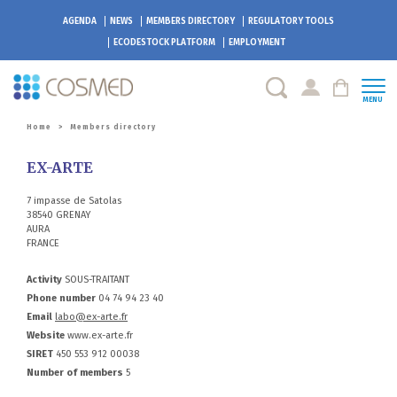
AGENDA
NEWS
MEMBERS DIRECTORY
REGULATORY TOOLS
ECODESTOCK
PLATFORM
EMPLOYMENT
MENU
Home
>
Members directory
EX-ARTE
7 impasse de Satolas
38540 GRENAY
AURA
FRANCE
Activity
SOUS-TRAITANT
Phone number
04 74 94 23 40
Email
labo@ex-arte.fr
Website
www.ex-arte.fr
SIRET
450 553 912 00038
Number of members
5