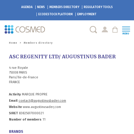
AGENDA
NEWS
MEMBERS DIRECTORY
REGULATORY TOOLS
ECODESTOCK
PLATFORM
EMPLOYMENT
MENU
Home
>
Members directory
ASC REGENITY LTD/ AUGUSTINUS BADER
4 rue Royale
75008 PARIS
Paris/Ile-de-France
FRANCE
Activity
MARQUE PROPRE
Email
contact@augustinusbader.com
Website
www.augustinusader,com
SIRET
83825617000021
Number of members
11
BRANDS