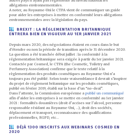
autres pays n’ayant pas règlementé au niveau national les
allégations environnementales.
A noter, au Royaume-Uni le CTPA vient de communiquer un guide
pour aider les entreprises à mettre en conformité leurs allégations
environnementales avec la législation du pays.
BREXIT : LA RÉGLEMENTATION BRITANNIQUE
ENTRERA BIEN EN VIGUEUR AU 1ER JANVIER 2021
Depuis mars 2020, des négociations étaient en cours dans le but
d’étendre ou non la période de transition après le 31 décembre 2020.
La question a été tranchée début juillet : la conformité à la
réglementation britannique sera exigée à partir du 1er janvier 2021.
Contactée par Cosmed, le CTPA (the Cosmetic, Toiletry and
Perfumery Association) confirme que le texte relatif à la
règlementation des produits cosmétiques au Royaume-Uni n’a
toujours pas été publié. Selon toute vraisemblance il devrait s’inspirer
du projet de règlement britannique sur les produits cosmétiques,
publié en février 2019, établi sur la base d’un “no-deal”.
Dans l’attente, la Commission européenne a
publié un communiqué
afin d’aider les entreprises à se mettre en conformité au 1er janvier
2021 : formalités douanières (droit d’accises sur l’alcool, personne
responsable résidant au Royaume-Uni, …), droit des sociétés,
déplacement et transport, reconnaissance des qualifications
professionnelles, RGPD, etc…
DÉJÀ 1300 INSCRITS AUX WEBINARS COSMED EN
2020