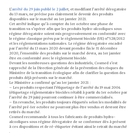
L’
arrêté du 29 juin publié le 2 juille
t, et modifiant l’arrêté dérogatoire
du 13 mars, ne précise pas clairement le devenir des produits
disponibles sur le marché au 1er janvier 2021.
Cet arrêté indique qu’à compter du 1er octobre une phase de
transition va s’opérer afin que les produits hydro-alcooliques sous
régime dérogatoire soient mis progressivement en conformité avec
le régime classique prévu par le règlement biocide (UE) n°528/2012
et les réglementations nationales. Le régime dérogatoire encadré
par l’arrêté du 13 mars 2020 devant prendre fin le 31 décembre
2020, l’ensemble des produits sur le marché devra, au 1er janvier
être en conformité avec le règlement biocide.
Devant les nombreuses questions des industriels, Cosmed s’est
rapproché de la Direction générale de la prévention des risques du
Ministère de la transition écologique afin de clarifier la question des
produits déjà présents sur le marché.
Le Ministère a confirmé qu’au 1er janvier 2021 :
– Les produits respectant l’étiquetage de l’arrêté du 19 mai 2004
(étiquetage réglementaire biocides rétabli à partir du 1er octobre par
l’arrêté du 29 juin) pourront continuer à être commercialisés.
– En revanche, les produits toujours étiquetés selon les modalités de
l’arrêté pré-1er octobre ne pourront plus être vendus et devront être
retirés du marché.
Cosmed recommande à tous les fabricants de produits hydro-
alcooliques sous régime dérogatoire de se conformer dès à présent
à ces dispositions et de ré-étiqueter évitant ainsi le retrait du marché
.