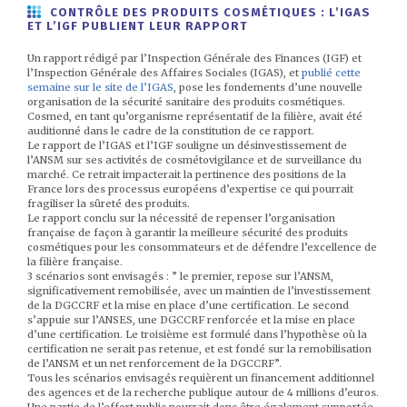
CONTRÔLE DES PRODUITS COSMÉTIQUES : L’IGAS
ET L’IGF PUBLIENT LEUR RAPPORT
Un rapport rédigé par l’Inspection Générale des Finances (IGF) et
l’Inspection Générale des Affaires Sociales (IGAS), et
publié cette
semaine sur le site de l’IGAS
, pose les fondements d’une nouvelle
organisation de la sécurité sanitaire des produits cosmétiques.
Cosmed, en tant qu’organisme représentatif de la filière, avait été
auditionné dans le cadre de la constitution de ce rapport.
Le rapport de l’IGAS et l’IGF souligne un désinvestissement de
l’ANSM sur ses activités de cosmétovigilance et de surveillance du
marché. Ce retrait impacterait la pertinence des positions de la
France lors des processus européens d’expertise ce qui pourrait
fragiliser la sûreté des produits.
Le rapport conclu sur la nécessité de repenser l’organisation
française de façon à garantir la meilleure sécurité des produits
cosmétiques pour les consommateurs et de défendre l’excellence de
la filière française.
3 scénarios sont envisagés : ” le premier, repose sur l’ANSM,
significativement remobilisée, avec un maintien de l’investissement
de la DGCCRF et la mise en place d’une certification. Le second
s’appuie sur l’ANSES, une DGCCRF renforcée et la mise en place
d’une certification. Le troisième est formulé dans l’hypothèse où la
certification ne serait pas retenue, et est fondé sur la remobilisation
de l’ANSM et un net renforcement de la DGCCRF”.
Tous les scénarios envisagés requièrent un financement additionnel
des agences et de la recherche publique autour de 4 millions d’euros.