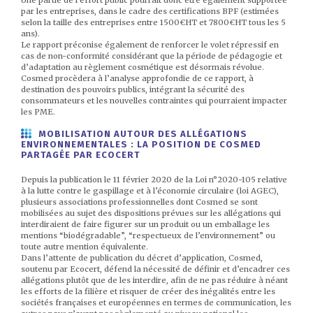
Une partie de l’effort public pourrait donc être également supportée
par les entreprises, dans le cadre des certifications BPF (estimées
selon la taille des entreprises entre 1500€HT et 7800€HT tous les 5
ans).
Le rapport préconise également de renforcer le volet répressif en
cas de non-conformité considérant que la période de pédagogie et
d’adaptation au règlement cosmétique est désormais révolue.
Cosmed procèdera à l’analyse approfondie de ce rapport, à
destination des pouvoirs publics, intégrant la sécurité des
consommateurs et les nouvelles contraintes qui pourraient impacter
les PME.
MOBILISATION AUTOUR DES ALLÉGATIONS
ENVIRONNEMENTALES : LA POSITION DE COSMED
PARTAGÉE PAR ECOCERT
Depuis la publication le 11 février 2020 de la Loi n°2020-105 relative
à la lutte contre le gaspillage et à l’économie circulaire (loi AGEC),
plusieurs associations professionnelles dont Cosmed se sont
mobilisées au sujet des dispositions prévues sur les allégations qui
interdiraient de faire figurer sur un produit ou un emballage les
mentions “biodégradable”, “respectueux de l’environnement” ou
toute autre mention équivalente.
Dans l’attente de publication du décret d’application, Cosmed,
soutenu par Ecocert, défend la nécessité de définir et d’encadrer ces
allégations plutôt que de les interdire, afin de ne pas réduire à néant
les efforts de la filière et risquer de créer des inégalités entre les
sociétés françaises et européennes en termes de communication, les