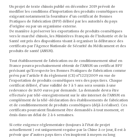
Un projet de texte chinois publié en décembre 2019 prévoit de
modifier les conditions d’importation des produits cosmétiques en
exigeant notamment la fourniture d’un certificat de Bonnes
Pratiques de Fabrication (BPF) délivré par les autorités du pays
d’origine ou par un organisme externe.
De manière à préserver les exportations de produits cosmétiques
vers le marché chinois, les Ministères Français de l’Industrie et de la
Santé ont pris des dispositions visant à organiser la délivrance des
certificats par l’Agence Nationale de Sécurité du Médicament et des
produits de santé (ANSM).
Tout établissement de fabrication ou de conditionnement situé en
France pourra prochainement obtenir de l’ANSM un certificat BPF
précisant qu’il respecte les Bonnes Pratiques de Fabrication comme
prévu par l’article 8 du règlement (CE) n°1223/2009 en vue de
l’exportation de produits cosmétiques vers des pays tiers. Chaque
certificat délivré, d’une validité de 3 à 5 ans sera soumis à une
redevance de 1400 euros par demande. La demande devra être
effectuée par télé-enregistrement sur le site internet de l’ANSM en
complément de la télé-déclaration des établissements de fabrication
et de conditionnement de produits cosmétiques (déjà à réaliser). Ces
certificats pourraient finalement être demandés à tout moment, et
émis dans un délai de 2 à 6 semaines.
Si cette exigence réglementaire (toujours à l’état de projet
actuellement ) est uniquement requise par la Chine à ce jour, il est à
prévoir que d’autres pays tiers s’en inspirent à moyen ou long