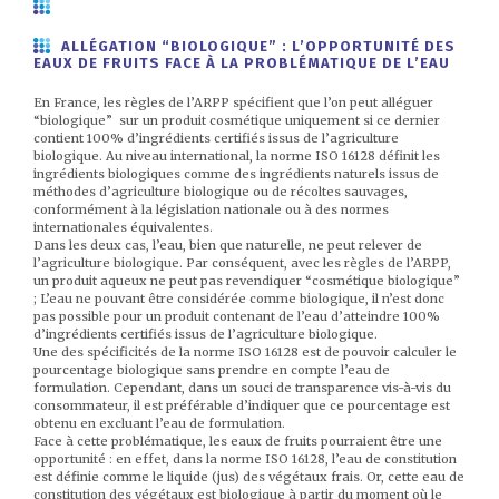
ALLÉGATION “BIOLOGIQUE” : L’OPPORTUNITÉ DES
EAUX DE FRUITS FACE À LA PROBLÉMATIQUE DE L’EAU
En France, les règles de l’ARPP spécifient que l’on peut alléguer
“biologique” sur un produit cosmétique uniquement si ce dernier
contient 100% d’ingrédients certifiés issus de l’agriculture
biologique. Au niveau international, la norme ISO 16128 définit les
ingrédients biologiques comme des ingrédients naturels issus de
méthodes d’agriculture biologique ou de récoltes sauvages,
conformément à la législation nationale ou à des normes
internationales équivalentes.
Dans les deux cas, l’eau, bien que naturelle, ne peut relever de
l’agriculture biologique. Par conséquent, avec les règles de l’ARPP,
un produit aqueux ne peut pas revendiquer “cosmétique biologique”
; L’eau ne pouvant être considérée comme biologique, il n’est donc
pas possible pour un produit contenant de l’eau d’atteindre 100%
d’ingrédients certifiés issus de l’agriculture biologique.
Une des spécificités de la norme ISO 16128 est de pouvoir calculer le
pourcentage biologique sans prendre en compte l’eau de
formulation. Cependant, dans un souci de transparence vis-à-vis du
consommateur, il est préférable d’indiquer que ce pourcentage est
obtenu en excluant l’eau de formulation.
Face à cette problématique, les eaux de fruits pourraient être une
opportunité : en effet, dans la norme ISO 16128, l’eau de constitution
est définie comme le liquide (jus) des végétaux frais. Or, cette eau de
constitution des végétaux est biologique à partir du moment où le