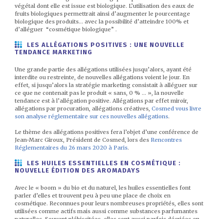
végétal dont elle est issue est biologique. L’utilisation des eaux de
fruits biologiques permettrait ainsi d’augmenter le pourcentage
biologique des produits… avec la possibilité d’atteindre 100% et
d’alléguer “cosmétique biologique” .
LES ALLÉGATIONS POSITIVES : UNE NOUVELLE
TENDANCE MARKETING
Une grande partie des allégations utilisées jusqu’alors, ayant été
interdite ou restreinte, de nouvelles allégations voient le jour. En
effet, si jusqu’alors la stratégie marketing consistait à alléguer sur
ce que ne contenait pas le produit « sans, 0 % … », la nouvelle
tendance est à l’allégation positive. Allégations par effet miroir,
allégations par procuration, allégations créatives,
Cosmed vous livre
son analyse réglementaire sur ces nouvelles allégations
.
Le thème des allégations positives fera l’objet d’une conférence de
Jean-Marc Giroux, Président de Cosmed, lors des
Rencontres
Réglementaires du 26 mars 2020 à Paris
.
LES HUILES ESSENTIELLES EN COSMÉTIQUE :
NOUVELLE ÉDITION DES AROMADAYS
Avec le « boom » du bio et du naturel, les huiles essentielles font
parler d’elles et trouvent peu à peu une place de choix en
cosmétique. Reconnues pour leurs nombreuses propriétés, elles sont
utilisées comme actifs mais aussi comme substances parfumantes