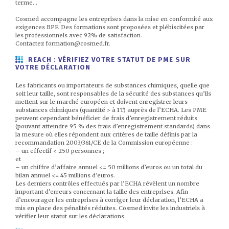
terme…
Cosmed accompagne les entreprises dans la mise en conformité aux
exigences BPF. Des formations sont proposées et plébiscitées par
les professionnels avec 92% de satisfaction.
Contactez formation@cosmed.fr.
REACH : VÉRIFIEZ VOTRE STATUT DE PME SUR
VOTRE DÉCLARATION
Les fabricants ou importateurs de substances chimiques, quelle que
soit leur taille, sont responsables de la sécurité des substances qu’ils
mettent sur le marché européen et doivent enregistrer leurs
substances chimiques (quantité > à 1T) auprès de l’ECHA. Les PME
peuvent cependant bénéficier de frais d’enregistrement réduits
(pouvant atteindre 95 % des frais d’enregistrement standards) dans
la mesure où elles répondent aux critères de taille définis par la
recommandation 2003/361/CE de la Commission européenne :
– un effectif < 250 personnes ;
et
– un chiffre d’affaire annuel <= 50 millions d’euros ou un total du
bilan annuel <= 45 millions d’euros.
Les derniers contrôles effectués par l’ECHA révèlent un nombre
important d’erreurs concernant la taille des entreprises. Afin
d’encourager les entreprises à corriger leur déclaration, l’ECHA a
mis en place des pénalités réduites. Cosmed invite les industriels à
vérifier leur statut sur les déclarations.