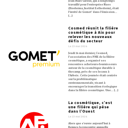
Jean-Marc Giroux, qui a longtemps
travaillé pour l’entreprise Naos
(Bioderma, Institut Esthederm), était
l’invité de Gomet’ dans l’émission…
[...]
Cosmed réunit la filière
cosmétique à Aix pour
relever les nouveaux
défis du secteur
Le 23 mai 2024
Jeudi 16 mai dernier, Cosmed,
l’association des PME de la filière
cosmétique, a organisé ses
rencontres acheteurs-fournisseurs
autour de la cosmétique durable à
thecamp, près de ses locaux à
l’Arbois. Cette journée était centrée
sur la problématique
environnementale, visant à
encourager la transition écologique
dans la filière cosmétique. Une… [...]
La cosmétique, c’est
une filière qui pèse
dans l’Ouest
Le 23 mai 2024
Alors que s’ouvre aujourd’hui à
Rennes la rencontre annuelle