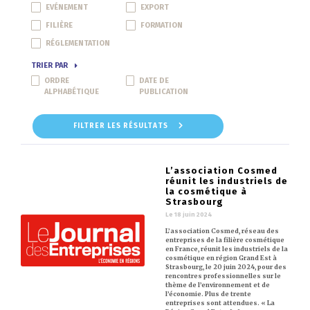
EVÉNEMENT
EXPORT
FILIÈRE
FORMATION
RÉGLEMENTATION
TRIER PAR
ORDRE
DATE DE
ALPHABÉTIQUE
PUBLICATION
FILTRER LES RÉSULTATS
L’association Cosmed
réunit les industriels de
la cosmétique à
Strasbourg
Le 18 juin 2024
L’association Cosmed, réseau des
entreprises de la filière cosmétique
en France, réunit les industriels de la
cosmétique en région Grand Est à
Strasbourg, le 20 juin 2024, pour des
rencontres professionnelles sur le
thème de l’environnement et de
l’économie. Plus de trente
entreprises sont attendues. « La