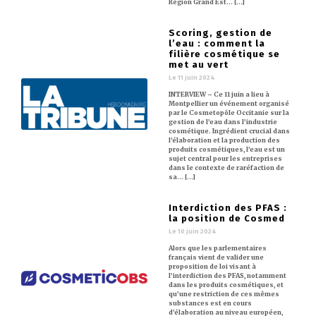
Région Grand Est… [...]
Scoring, gestion de
l’eau : comment la
filière cosmétique se
met au vert
Le 11 juin 2024
INTERVIEW – Ce 11 juin a lieu à
Montpellier un événement organisé
par le Cosmetopôle Occitanie sur la
gestion de l’eau dans l’industrie
cosmétique. Ingrédient crucial dans
l’élaboration et la production des
produits cosmétiques, l’eau est un
sujet central pour les entreprises
dans le contexte de raréfaction de
sa… [...]
Interdiction des PFAS :
la position de Cosmed
Le 10 juin 2024
Alors que les parlementaires
français vient de valider une
proposition de loi visant à
l’interdiction des PFAS, notamment
dans les produits cosmétiques, et
qu’une restriction de ces mêmes
substances est en cours
d’élaboration au niveau européen,