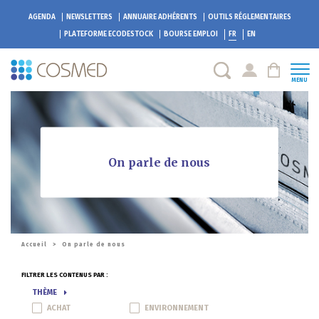
AGENDA
NEWSLETTERS
ANNUAIRE ADHÉRENTS
OUTILS RÉGLEMENTAIRES
PLATEFORME
ECODESTOCK
BOURSE EMPLOI
FR
EN
MENU
On parle de nous
Accueil
>
On parle de nous
FILTRER LES CONTENUS PAR :
THÈME
ACHAT
ENVIRONNEMENT