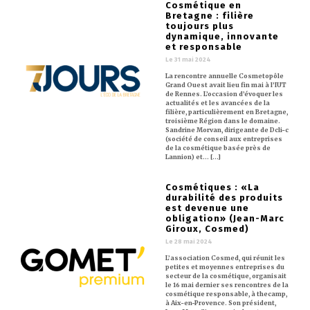
Cosmétique en
Bretagne : filière
toujours plus
dynamique, innovante
et responsable
Le 31 mai 2024
La rencontre annuelle Cosmetopôle
Grand Ouest avait lieu fin mai à l’IUT
de Rennes. L’occasion d’évoquer les
actualités et les avancées de la
filière, particulièrement en Bretagne,
troisième Région dans le domaine.
Sandrine Morvan, dirigeante de Dcli-c
(société de conseil aux entreprises
de la cosmétique basée près de
Lannion) et… [...]
Cosmétiques : «La
durabilité des produits
est devenue une
obligation» (Jean-Marc
Giroux, Cosmed)
Le 28 mai 2024
L’association Cosmed, qui réunit les
petites et moyennes entreprises du
secteur de la cosmétique, organisait
le 16 mai dernier ses rencontres de la
cosmétique responsable, à thecamp,
à Aix-en-Provence. Son président,