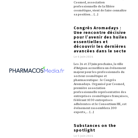
Cosmed, association
professionnelle de la filière
cosmétique, vient de faire connaître
sa position… [...]
Congrès Aromadays :
Une rencontre décisive
pour l’avenir des huiles
essentielles et
découvrir les dernières
avancées dans le secte
Le 6 juin 2024
Les 26 et 27 juin prochains, la ville
d’Avignon accueillera un événement
majeur pour les professionnels du
secteur cosmétique et
pharmaceutique : le Congrès
Aromadays. Organisé par Cosmed,
première association
professionnelle représentative des
entreprises cosmétiques françaises,
fédérant 1030 entreprises
adhérentes et le Consortium HE, cet
événement rassemblera 200
experts,… [...]
Substances on the
spotlight
Le 5 juin 2024