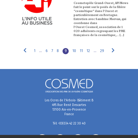
Cosmetopôle Grand-Ouest, API News
fait le point sur le poids de la filière
“cosmétique“ dans l’Ouest et
particulièrement en Bretagne.
Entretien avec Sandrine Morvan, qui
coordonne dans
l’Ouest Cosmed, association de 1
020 adhérents regroupant les PME
françaises de la cosmétique,… [...]
1
…
6
7
8
9
10
11
12
…
29
Les Ocres de l'Arbois- Bâtiment B
495 Rue René Descartes
13100 Aix-en-Provence
France
Tél: +33(0)4 42 22 30 40