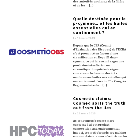
des autorités encharge de la filière
et de les… [...]
Quelle destinée pour le
p-cymene… et les huiles
essentielles qui en
contiennent ?
Le 31 mars 2025
Depuis que le CER (Comité
d’Évaluation des Risques) de l’ECHA
s’est prononcé en faveur d’une
classification en Repr. 1B du p-
cymene, ce qui laisse présager une
prochaine interdiction en
cosmétique, l’inquiétude règne
concernant le devenir des très
nombreuses huiles essentielles qui
en contiennent. Lors du 25e Congrès
Réglementaire de… [...]
Cosmetic claims:
Cosmed sorts the truth
out from the lies
Le 25 mars 2025
As consumers become more
concerned about product
composition and environmental
impact, cosmetic brands are making
various claims, some of which can be