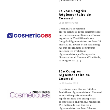
(Commission… [...]
Le 25e Congrès
Réglementaire de
Cosmed
Le 25 février 2025
Cosmed, l’association
professionnelle représentative des
entreprises cosmétiques en France,
organise la 25e édition de son
Congrès Réglementaire, les 26 et 27
mars 2025, à Paris et en streaming.
Avec un programme conçu pour
anticiper les évolutions
réglementaires, en Europe et à
l’International. Comme à l’habitude,
ce congrès va… [...]
25e Congrès
réglementaire de
Cosmed
Le 21 février 2025
Deux jours pour être au fait des
évolutions réglementaires ! Cosmed,
association professionnelle
représentative des entreprises
cosmétiques en France, organise la
25e édition de son Congrès
réglementaire, les 26 et 27 mars