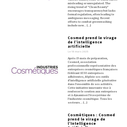
misleading or unregulated. The
rising trend of “Clean Beauty”
encourages transparency but lacks
formal regulation, often leading to
ambiguous messaging. Recent
efforts to combat greenwashing
include new… [...]
Cosmed prend le virage
de l’intelligence
artificielle
Le 18 mars 2025
Après 15 mois de préparation,
Cosmed, association
professionnelle représentative des
entreprises cosmétiques françaises
fédérant 1030 entreprises
adhérentes, déploie ses outils
d’intelligence artificielle générative
dans l’ensemble de ses activités.
Cette initiative innovante vise à
renforcer le soutien aux entreprises
et à dynamiser l’écosystème de
l’industrie cosmétique. Tous les
secteurs… [...]
Cosmétiques : Cosmed
prend le virage de
l’Intelligence