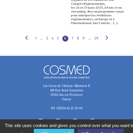
Congrès Réglementaire,
les 26 et 27 mars 2025, à Paris et en
streaming. Avec un programme conçu
pour anticiper les évolutions
réglementaires, en Europe et à
l’International. Lire l’article… [...]
1
…
3
4
5
6
7
8
9
…
29
Les Ocres de l'Arbois- Bâtiment B
495 Rue René Descartes
13100 Aix-en-Provence
France
Tél: +33(0)4 42 22 30 40
This site uses cookies and gives you control over what you want t