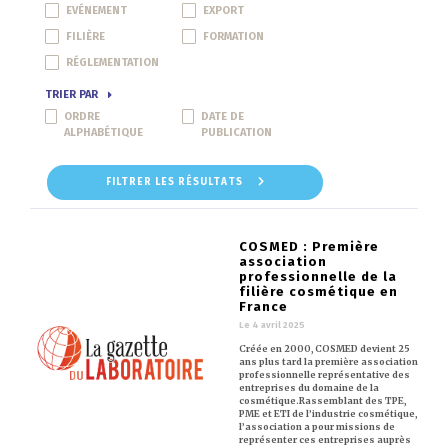
EVÉNEMENT
EXPORT
FILIÈRE
FORMATION
RÉGLEMENTATION
TRIER PAR
ORDRE
DATE DE
ALPHABÉTIQUE
PUBLICATION
FILTRER LES RÉSULTATS
COSMED : Première
association
professionnelle de la
filière cosmétique en
France
Le 4 avril 2025
Créée en 2000, COSMED devient 25
ans plus tard la première association
professionnelle représentative des
entreprises du domaine de la
cosmétique.Rassemblant des TPE,
PME et ETI de l’industrie cosmétique,
l’association a pour missions de
représenter ces entreprises auprès