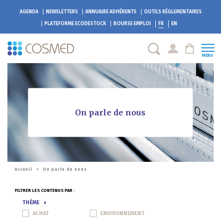
AGENDA
NEWSLETTERS
ANNUAIRE ADHÉRENTS
OUTILS RÉGLEMENTAIRES
PLATEFORME
ECODESTOCK
BOURSE EMPLOI
FR
EN
MENU
On parle de nous
Accueil
>
On parle de nous
FILTRER LES CONTENUS PAR :
THÈME
ACHAT
ENVIRONNEMENT