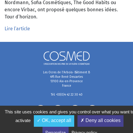
Nordmann, Sofia Cosmétiques, The Good Habits ou
encore Virbac, ont proposé quelques bonnes idées.
Tour d’horizon.
Lire l’article
Les Ocres de l'Arbois- Bâtiment B
495 Rue René Descartes
13100 Aix-en-Provence
France
Tél: +33(0)4 42 22 30 40
This site uses cookies and gives you control over what you want t
activate
✓ OK, accept all
✗ Deny all cookies
Mentions légales
Conditions générales de vente
Politique de confidentialité
Gestion des cookies
Privacy policy
Personalize