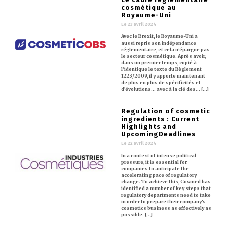
cosmétique au
Royaume-Uni
Le 23 avril 2024
Avec le Brexit, le Royaume-Uni a
aussi repris son indépendance
réglementaire, et cela n’épargne pas
le secteur cosmétique. Après avoir,
dans un premier temps, copié à
l’identique le texte du Règlement
1223/2009, il y apporte maintenant
de plus en plus de spécificités et
d’évolutions… avec à la clé des… [...]
Regulation of cosmetic
ingredients : Current
Highlights and
UpcomingDeadlines
Le 22 avril 2024
In a context of intense political
pressure, it is essential for
companies to anticipate the
accelerating pace of regulatory
change. To achieve this, Cosmed has
identified a number of key steps that
regulatory departments need to take
in order to prepare their company’s
cosmetics business as effectively as
possible. [...]