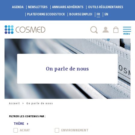
AGENDA
NEWSLETTERS
ANNUAIRE ADHÉRENTS
OUTILS RÉGLEMENTAIRES
PLATEFORME
ECODESTOCK
BOURSE EMPLOI
FR
EN
MENU
On parle de nous
Accueil
>
On parle de nous
FILTRER LES CONTENUS PAR :
THÈME
ACHAT
ENVIRONNEMENT