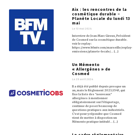
Aix : les rencontres de la
cosmétique durable –
Planète Locale du lundi 13
mai
Le 13 mai 2024
Interview de Jean-Marc Giroux, Président
de Cosmed sur la cosmétique durable.
voir le replay :
https://www.bfmtv.com/marseille/replay-
emissions/planete-locale/… [...]
Un Mémento
« Allergènes » de
Cosmed
Le 29 avril 2024
Il a déjà été publié depuis presque un
an, mais le Règlement 2023/1545, qui
fixe la liste des “nouveaux”
allergènes à mentionner
obligatoirement sur l’étiquetage,
continue de poser beaucoup de
questions pratiques aux industriels.
C’est pour y répondre que Cosmed
vient de mettre à dispostion un
Mémento pratique intitulé… [...]
Le cadre réglementaire