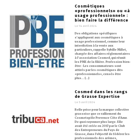
Cosmétiques
«professionnels» ou «à
usage professionnel» :
bien faire la différence
Le 14 avril 2024
Des obligations spécifiques
s’appliquent aux cosmétiques à
usage professionnel, comme leur
interdiction à la vente aux
particuliers, rappelle Sybille Millet,
chargée des affaires réglementaires
à l’association Cosmed, qui réunit
les PME de la filière. Profession bien-
être : Les consommateurs sont
attirés par les cosmétiques dits
«professionnels», censés être
plus… [...]
Cosmed dans les rangs
de Grasse Expertise
Le 5 avril 2024
Belle prise pour la marque collective
grassoise que ce ralliement du
Cosmetopôle Provence Côte d’Azur.
De quoi rayonner plus large. Elle
avait été créée en 2017 par le Club
des Entrepreneurs du Pays de
Grasse, dans l’objectif de fédérer les
professionnels des arômes,