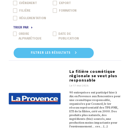
EVÉNEMENT
EXPORT
FILIÈRE
FORMATION
RÉGLEMENTATION
TRIER PAR
ORDRE
DATE DE
ALPHABÉTIQUE
PUBLICATION
FILTRER LES RÉSULTATS
La filière cosmétique
régionale se veut plus
responsable
Le 17 mai 2024
90 entreprises ont participé hier à
Aix en Provence aux Rencontres pour
une cosmétique responsable,
organisées par Cosmed, le 1er
réseau représentatif des TPE-PME,
ETI de la filière, créé en 2000. Des
produits plus naturels, des
ingrédients (bio) sourcés, une
production moins impactante pour
l’environnement… ces… [...]