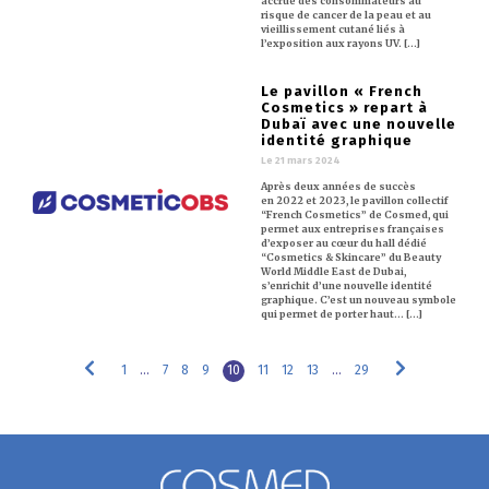
accrue des consommateurs au
risque de cancer de la peau et au
vieillissement cutané liés à
l’exposition aux rayons UV. [...]
Le pavillon « French
Cosmetics » repart à
Dubaï avec une nouvelle
identité graphique
Le 21 mars 2024
Après deux années de succès
en 2022 et 2023, le pavillon collectif
“French Cosmetics” de Cosmed, qui
permet aux entreprises françaises
d’exposer au cœur du hall dédié
“Cosmetics & Skincare” du Beauty
World Middle East de Dubai,
s’enrichit d’une nouvelle identité
graphique. C’est un nouveau symbole
qui permet de porter haut… [...]
1
…
7
8
9
10
11
12
13
…
29