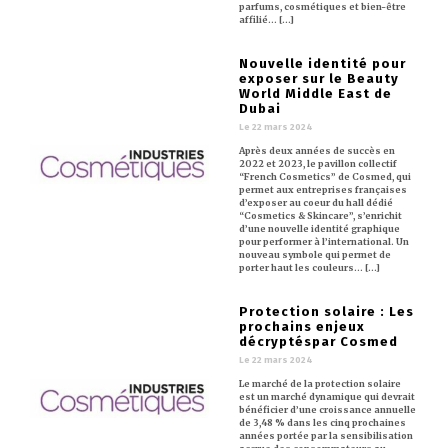
parfums, cosmétiques et bien-être
affilié… [...]
Nouvelle identité pour
exposer sur le Beauty
World Middle East de
Dubai
Le 22 mars 2024
Après deux années de succès en
2022 et 2023, le pavillon collectif
“French Cosmetics” de Cosmed, qui
permet aux entreprises françaises
d’exposer au coeur du hall dédié
“Cosmetics & Skincare”, s’enrichit
d’une nouvelle identité graphique
pour performer à l’international. Un
nouveau symbole qui permet de
porter haut les couleurs… [...]
Protection solaire : Les
prochains enjeux
décryptéspar Cosmed
Le 22 mars 2024
Le marché de la protection solaire
est un marché dynamique qui devrait
bénéficier d’une croissance annuelle
de 3,48 % dans les cinq prochaines
années portée par la sensibilisation