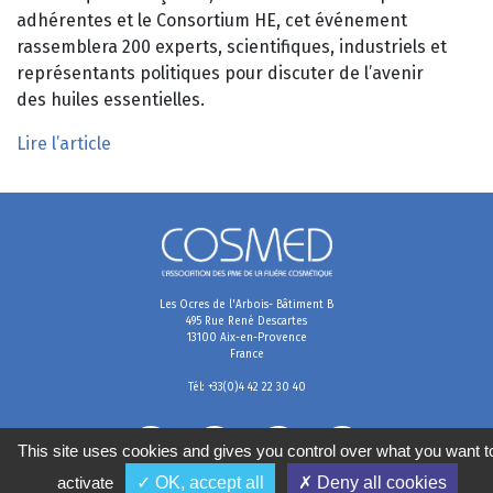
adhérentes et le Consortium HE, cet événement
rassemblera 200 experts, scientifiques, industriels et
représentants politiques pour discuter de l’avenir
des huiles essentielles.
Lire l’article
Les Ocres de l'Arbois- Bâtiment B
495 Rue René Descartes
13100 Aix-en-Provence
France
Tél: +33(0)4 42 22 30 40
This site uses cookies and gives you control over what you want t
activate
✓ OK, accept all
✗ Deny all cookies