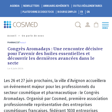
AGENDA
NEWSLETTERS
ANNUAIRE ADHÉRENTS
OUTILS RÉGLEMENTAIRES
PLATEFORME
ECODESTOCK
BOURSE EMPLOI
FR
EN
MENU
Accueil
>
On parle de nous
Congrès Aromadays : Une rencontre décisive
pour l’avenir des huiles essentielles et
découvrir les dernières avancées dans le
secte
Le 6 juin 2024
Les 26 et 27 juin prochains, la ville d’Avignon accueillera
un événement majeur pour les professionnels du
secteur cosmétique et pharmaceutique : le Congrès
Aromadays. Organisé par Cosmed, première association
professionnelle représentative des entreprises
cosmétiques françaises, fédérant 1030 entreprises