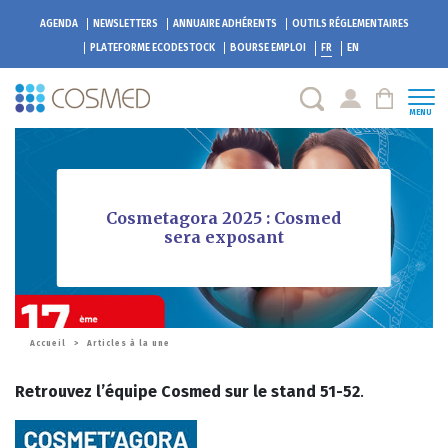
AGENDA
NEWSLETTERS
ANNUAIRE ADHÉRENTS
OUTILS RÉGLEMENTAIRES
PLATEFORME
ECODESTOCK
BOURSE EMPLOI
FR
EN
MENU
Cosmetagora 2025 : Cosmed
sera exposant
Accueil
>
Articles à la une
Retrouvez l’équipe Cosmed sur le stand 51-52
.