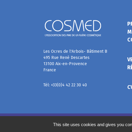
P
M
C
Les Ocres de l'Arbois- Bâtiment B
495 Rue René Descartes
V
13100 Aix-en-Provence
R
France
Tél: +33(0)4 42 22 30 40
C
©
2020
COSMED, tous droits réservés. Réalisé par
This site uses cookies and gives you con