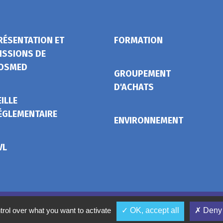
RÉSENTATION ET
FORMATION
ISSIONS DE
OSMED
GROUPEMENT
D'ACHATS
EILLE
ÉGLEMENTAIRE
ENVIRONNEMENT
VL
Mentions légales
Conditions gé
trol over what you want to activate
✓ OK, accept all
✗ Deny 
Ges