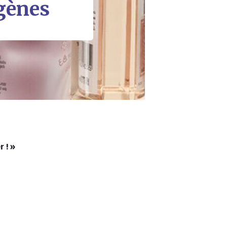
rgènes
r ! »