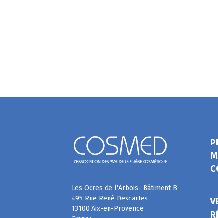
P
M
C
Les Ocres de l'Arbois- Bâtiment B
495 Rue René Descartes
V
13100 Aix-en-Provence
R