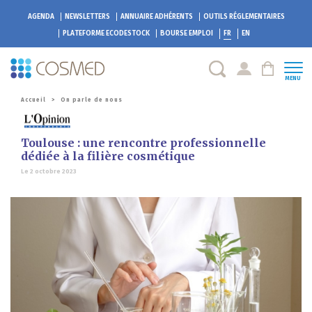
AGENDA
NEWSLETTERS
ANNUAIRE ADHÉRENTS
OUTILS RÉGLEMENTAIRES
PLATEFORME
ECODESTOCK
BOURSE EMPLOI
FR
EN
MENU
Accueil
>
On parle de nous
Toulouse : une rencontre professionnelle
dédiée à la filière cosmétique
Le 2 octobre 2023