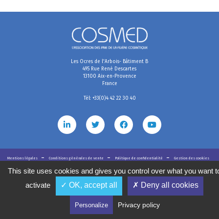
Les Ocres de l'Arbois- Bâtiment B
495 Rue René Descartes
13100 Aix-en-Provence
France
Tél: +33(0)4 42 22 30 40
Mentions légales
Conditions générales de vente
Politique de confidentialité
Gestion des cookies
2020
©
COSMED, tous droits réservés. Réalisé par
This site uses cookies and gives you control over what you want t
activate
✓ OK, accept all
✗ Deny all cookies
Privacy policy
Personalize