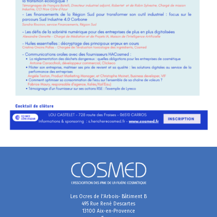
Les Ocres de l'Arbois- Bâtiment B
495 Rue René Descartes
13100 Aix-en-Provence