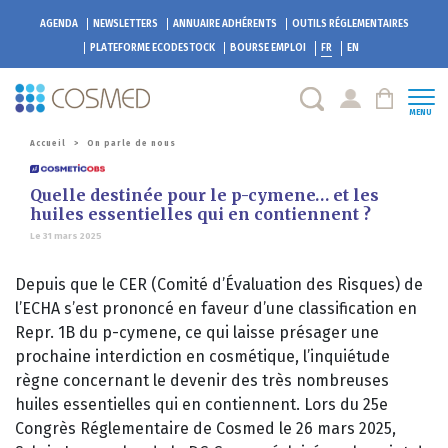
AGENDA
NEWSLETTERS
ANNUAIRE ADHÉRENTS
OUTILS RÉGLEMENTAIRES
PLATEFORME
ECODESTOCK
BOURSE EMPLOI
FR
EN
MENU
Accueil
>
On parle de nous
Quelle destinée pour le p-cymene… et les
huiles essentielles qui en contiennent ?
Le 31 mars 2025
Depuis que le CER (Comité d’Évaluation des Risques) de
l’ECHA s’est prononcé en faveur d’une classification en
Repr. 1B du p-cymene, ce qui laisse présager une
prochaine interdiction en cosmétique, l’inquiétude
règne concernant le devenir des très nombreuses
huiles essentielles qui en contiennent. Lors du 25e
Congrès Réglementaire de Cosmed le 26 mars 2025,