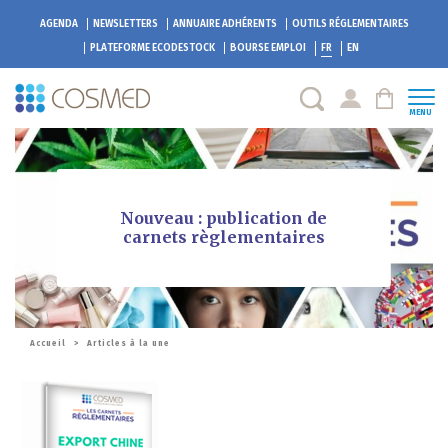
AGENDA
NEWSLETTERS
ANNUAIRE ADHÉRENTS
OUTILS RÉGLEMENTAIRES
PLATEFORME
ECODESTOCK
BOURSE EMPLOI
FR
EN
MENU
Nouveau : publication de
carnets règlementaires
Accueil
>
Articles à la une