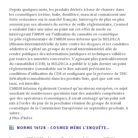
Depuis quelques mois, les produits dérivés à base de chanvre dans
les cosmétiques (crème, huile, dentifrice, mascara) connaissent une
forte croissance sur le marché français. Interrogée de plus en plus
souvent pas ses abonnés du service de veille règlementaire, Cosmed
a souhaité faire une mise au point sur cet effet de mode en
interrogeant l’ANSM sur l’utilisation du cannabis en cosmétique.
Le pôle règlementaire de l’ANSM nous informe que la MILDECA
(Mission interministérielle de lutte contre les drogues et les conduites
addictives) a piloté un groupe de travail interministériel afin de
rendre publiques des informations juridiques et techniques validées
par toutes les autorités concernées. S’agissant plus particulièrement
du cannabidiol (CDB), la MILDECA a publié le 11 juin dernier un point
réglementaire (consultable sur le lien suivant) précisant les
conditions d’utilisation du CDB et soulignant que la présence de THC
(tétrahydrocannabinols) dans les produits finis, quel que soit son
taux, est interdite.
L’ANSM informe également Cosmed qu’au niveau européen, ce sujet
suscitant de nombreuses questions tant des autorités compétentes
que des opérateurs économiques, il serait envisagé qu’un point soit
mis à l’ordre du jour de la prochaine réunion du groupe de travail
cosmétique de la Commission Européenne en septembre prochain. A
suivre…
// Plus d’infos
NORME 16128 : COSMED MÈNE L’ENQUÊTE…