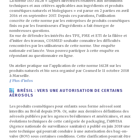
La norme ISO 16128 « Lignes directrices relatives aux définitions
techniques et aux critères applicables aux ingrédients et produits
cosmétiques naturels et biologiques » est parue en 2 parties en avril
2016 et en septembre 2017. Depuis ces parutions, l’utilisation
concrète de cette norme par les entreprises de produits cosmétiques
finis ou par les fournisseurs d’ingrédients a fait émerger de
nombreuses questions.
En vue de défendre les intérêts des TPE, PME et ETI de la filière et
d’initier des travaux, COSMED souhaite connaitre les difficultés
rencontrées par les utilisateurs de cette norme. Une enquête
nationale est lancée. Vous pouvez participer à cette enquête en
répondant au questionnaire en ligne.
Un atelier pratique sur l’application de cette norme 16128 sur les
produits naturels et bio sera organisé par Cosmed le 11 octobre 2018
à Marseille.
// Plus d’infos
BRÉSIL : VERS UNE AUTORISATION DE CERTAINS
AÉROSOLS
Les produits cosmétiques pour enfants sous forme aérosol sont
interdits au Brésil depuis 1976. Or, suite aux dernières définitions des
aérosols publiées par les agences brésiliennes et américaines, et aux
évolutions techniques de cette catégorie de packaging, l’ANVISA
(Agence nationale de surveillance sanitaire) a publié en juin 2018 une
note technique qui pourrait conduire à une autorisation des bag-on-
valve (BOV) sous certaines conditions. Cette clarification pourrait être