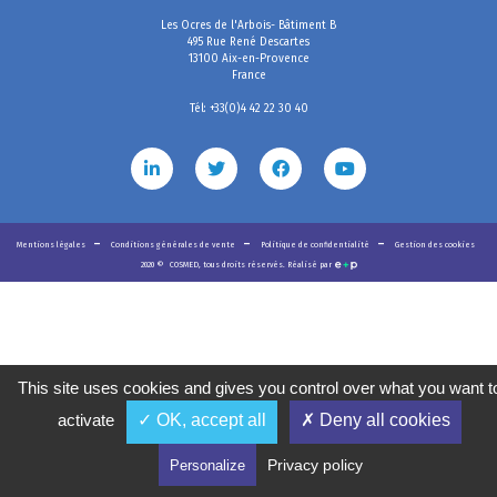
Les Ocres de l'Arbois- Bâtiment B
495 Rue René Descartes
13100 Aix-en-Provence
France
Tél: +33(0)4 42 22 30 40
Mentions légales
Conditions générales de vente
Politique de confidentialité
Gestion des cookies
2020
©
COSMED, tous droits réservés. Réalisé par
This site uses cookies and gives you control over what you want t
activate
✓ OK, accept all
✗ Deny all cookies
Privacy policy
Personalize