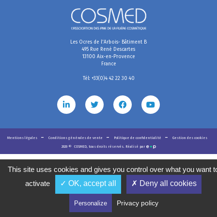
Les Ocres de l'Arbois- Bâtiment B
495 Rue René Descartes
13100 Aix-en-Provence
France
Tél: +33(0)4 42 22 30 40
Mentions légales
Conditions générales de vente
Politique de confidentialité
Gestion des cookies
2020
©
COSMED, tous droits réservés. Réalisé par
This site uses cookies and gives you control over what you want t
activate
✓ OK, accept all
✗ Deny all cookies
Privacy policy
Personalize