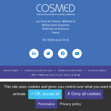
Les Ocres de l'Arbois- Bâtiment B
495 Rue René Descartes
13100 Aix-en-Provence
France
Tél: +33(0)4 42 22 30 40
Mentions légales
Conditions générales de vente
Politique de confidentialité
Gestion des cookies
2020
©
COSMED, tous droits réservés. Réalisé par
This site uses cookies and gives you control over what you want t
activate
✓ OK, accept all
✗ Deny all cookies
Privacy policy
Personalize