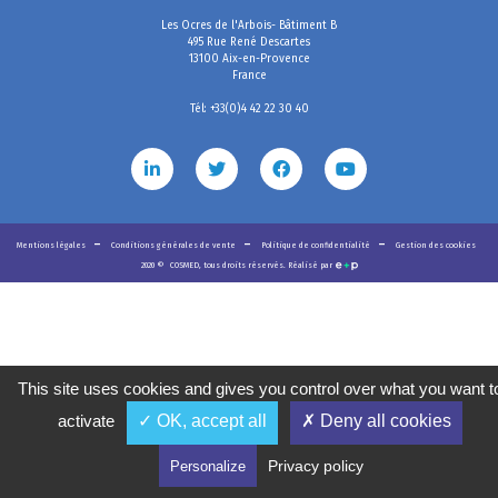
Les Ocres de l'Arbois- Bâtiment B
495 Rue René Descartes
13100 Aix-en-Provence
France
Tél: +33(0)4 42 22 30 40
Mentions légales
Conditions générales de vente
Politique de confidentialité
Gestion des cookies
2020
©
COSMED, tous droits réservés. Réalisé par
This site uses cookies and gives you control over what you want t
activate
✓ OK, accept all
✗ Deny all cookies
Privacy policy
Personalize