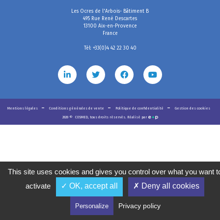
Les Ocres de l'Arbois- Bâtiment B
495 Rue René Descartes
13100 Aix-en-Provence
France
Tél: +33(0)4 42 22 30 40
Mentions légales
Conditions générales de vente
Politique de confidentialité
Gestion des cookies
2020
©
COSMED, tous droits réservés. Réalisé par
This site uses cookies and gives you control over what you want t
activate
✓ OK, accept all
✗ Deny all cookies
Privacy policy
Personalize