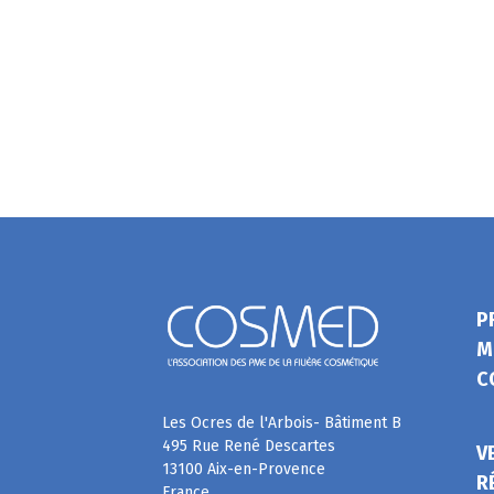
P
M
C
Les Ocres de l'Arbois- Bâtiment B
495 Rue René Descartes
V
13100 Aix-en-Provence
R
France