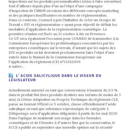
inspections sur les produits personnalisables (et/ou à faire soi-même)
font d’ailleurs depuis plus d’un an l’objet d’une campagne
d’inspection de l’ANSM en raison des différents concepts marketing
et des pratiques insuffisantes en matière de réglementation.
Dans ce contexte, Cosmed a pris l’initiative de créer un Groupe de
Travail « DIY et réglementation » ayant pour objectif de définir les
modalités d’application de la règlementation cosmétique. La
première réunion est fixée au 23 octobre à Aix en Provence.
Ce GT sera également l’occasion pour COSMED de transmettre à la
Commission Européenne les problématiques rencontrées par les
entreprises cosmétiques sur le terrain, d’autant que les sujets des
DIY et produits en kit devraient prochainement faire l’objet d’une
entrée dans le Manuel de la Commission Européenne sur
l’application du règlement (CE) n°1223/2009.
A suivre…
L’ ACIDE SALICYLIQUE DANS LE VISEUR DU
LÉGISLATEUR
Actuellement autorisé en tant que conservateur à hauteur de 0.5 %
dans le produit fini (hors produits destinés aux enfants de moins de 3
ans), la 12ème Adaptation au Progrès Technique du règlement CLP,
parue au Journal Officiel ce 5 octobre, classe officiellement l’acide
salicylique en tant que substance reprotoxique de catégorie 2.
L’étiquetage sera d’application obligatoire à partir du 1er mai 2020.
Dans l’optique de maintenir son usage dans les formules
cosmétiques et de l’étendre à d’autres fins que la conservation, le
SCCS a publié en septembre une nouvelle opinion sur la sécurité