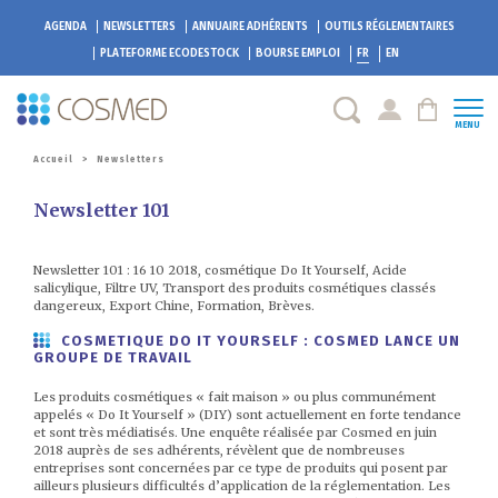
AGENDA
NEWSLETTERS
ANNUAIRE ADHÉRENTS
OUTILS RÉGLEMENTAIRES
PLATEFORME
ECODESTOCK
BOURSE EMPLOI
FR
EN
MENU
Accueil
>
Newsletters
Newsletter 101
Newsletter 101 : 16 10 2018, cosmétique Do It Yourself, Acide
salicylique, Filtre UV, Transport des produits cosmétiques classés
dangereux, Export Chine, Formation, Brèves.
COSMETIQUE DO IT YOURSELF : COSMED LANCE UN
GROUPE DE TRAVAIL
Les produits cosmétiques « fait maison » ou plus communément
appelés « Do It Yourself » (DIY) sont actuellement en forte tendance
et sont très médiatisés. Une enquête réalisée par Cosmed en juin
2018 auprès de ses adhérents, révèlent que de nombreuses
entreprises sont concernées par ce type de produits qui posent par
ailleurs plusieurs difficultés d’application de la réglementation. Les