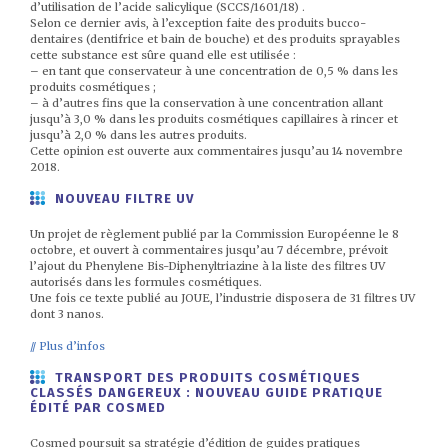
d’utilisation de l’acide salicylique (SCCS/1601/18) .
Selon ce dernier avis, à l’exception faite des produits bucco-
dentaires (dentifrice et bain de bouche) et des produits sprayables
cette substance est sûre quand elle est utilisée :
– en tant que conservateur à une concentration de 0,5 % dans les
produits cosmétiques ;
– à d’autres fins que la conservation à une concentration allant
jusqu’à 3,0 % dans les produits cosmétiques capillaires à rincer et
jusqu’à 2,0 % dans les autres produits.
Cette opinion est ouverte aux commentaires jusqu’au 14 novembre
2018.
NOUVEAU FILTRE UV
Un projet de règlement publié par la Commission Européenne le 8
octobre, et ouvert à commentaires jusqu’au 7 décembre, prévoit
l’ajout du Phenylene Bis-Diphenyltriazine à la liste des filtres UV
autorisés dans les formules cosmétiques.
Une fois ce texte publié au JOUE, l’industrie disposera de 31 filtres UV
dont 3 nanos.
// Plus d’infos
TRANSPORT DES PRODUITS COSMÉTIQUES
CLASSÉS DANGEREUX : NOUVEAU GUIDE PRATIQUE
ÉDITÉ PAR COSMED
Cosmed poursuit sa stratégie d’édition de guides pratiques