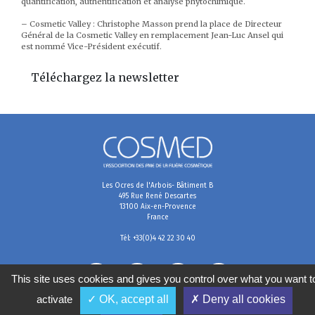
quantification, authentification et analyse phytochimique.
– Cosmetic Valley : Christophe Masson prend la place de Directeur
Général de la Cosmetic Valley en remplacement Jean-Luc Ansel qui
est nommé Vice-Président exécutif.
Téléchargez la newsletter
Les Ocres de l'Arbois- Bâtiment B
495 Rue René Descartes
13100 Aix-en-Provence
France
Tél: +33(0)4 42 22 30 40
This site uses cookies and gives you control over what you want t
activate
✓ OK, accept all
✗ Deny all cookies