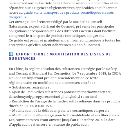
permettant aux industriels de la filière cosmétique d’identifier et de
répondre aux exigences règlementaires applicables en publiant un
nouveau
guide sur le transport des produits cosmétiques classés
dangereux
.
Cet ouvrage, entièrement rédigé par la société de conseil
Naturakem, expert adhérent de Cosmed, présente les principales
obligations et responsabilités des différents acteurs dont l’activité
comprend le transport de produits cosmétiques dangereux.
Ce guide est proposé gratuitement en format numérique à toutes les
entreprises qu’elles soient adhérentes ou non à Cosmed.
EXPORT CHINE : MODIFICATION DES LISTES DE
SUSBTANCES
En Chine, la règlementation des substances est régie par le Safety
and Technical Standard for Cosmetics. Le 7 septembre 2018, la CFDA
a publié un important projet d’amendement de ce texte
réglementaire en modifiant de nombreuses entrées :
– Substances restreintes :
o Ajout de 3 nouvelles substances potassium methoxysalicylate,
dimethoxytolylpropyl resorcinol, phenylethyl resorcinol
o Restriction de l’usage de la methylisothiazolinone dans les produits
rincés de 0.01% à 0.0015%.
– Modification de la définition pour les cosmétiques corporels
– Modification d’étiquetage pour le formaldéhyde et ses libérateurs.
Les commentaires étant ouverts jusqu’au 10 octobre 2018, la date
d’application est encore en attente de publication.