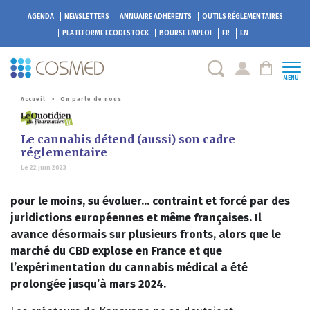
AGENDA
NEWSLETTERS
ANNUAIRE ADHÉRENTS
OUTILS RÉGLEMENTAIRES
PLATEFORME
ECODESTOCK
BOURSE EMPLOI
FR
EN
MENU
Accueil
>
On parle de nous
Le cannabis détend (aussi) son cadre
réglementaire
Le 22 juin 2023
pour le moins, su évoluer… contraint et forcé par des
juridictions européennes et même françaises. Il
avance désormais sur plusieurs fronts, alors que le
marché du CBD explose en France et que
l’expérimentation du cannabis médical a été
prolongée jusqu’à mars 2024.