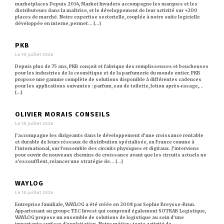
marketplaces Depuis 2014, Market Invaders accompagne les marques et les
distributeurs dans la maîtrise, et le développement de leur activité sur +200
places de marché. Notre expertise sectorielle, couplée à notre suite logicielle
développée en interne, permet… [...]
PKB
Le 10 juillet 2026
Depuis plus de 75 ans, PKB conçoit et fabrique des remplisseuses et boucheuses
pour les industries de la cosmétique et de la parfumerie du monde entier. PKB
propose une gamme complète de solutions disponible à différentes cadences
pour les applications suivantes : parfum, eau de toilette, lotion après-rasage,…
[...]
OLIVIER MORAIS CONSEILS
Le 10 juillet 2026
J’accompagne les dirigeants dans le développement d’une croissance rentable
et durable de leurs réseaux de distribution spécialisée, en France comme à
l’international, sur l’ensemble des circuits physiques et digitaux. J’interviens
pour ouvrir de nouveaux chemins de croissance avant que les circuits actuels ne
s’essoufflent, relancer une stratégie de… [...]
WAYLOG
Le 10 juillet 2026
Entreprise familiale, WAYLOG a été créée en 2008 par Sophie Breysse-Brun.
Appartenant au groupe TEC Invest qui comprend également SOTRAB Logistique,
WAYLOG propose un ensemble de solutions de logistique au sein d’une
importante surface d’exploitation. Notre métier : toute activité de