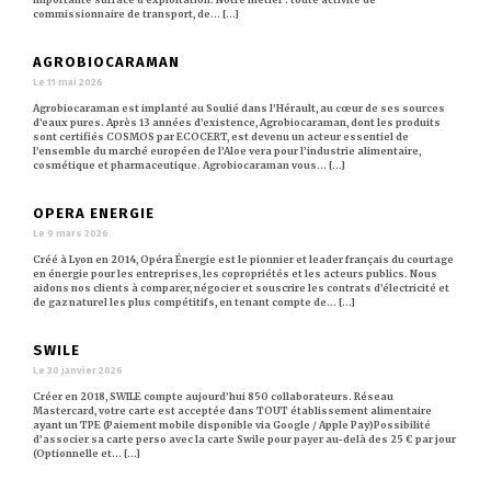
commissionnaire de transport, de… [...]
AGROBIOCARAMAN
Le 11 mai 2026
Agrobiocaraman est implanté au Soulié dans l’Hérault, au cœur de ses sources
d’eaux pures. Après 13 années d’existence, Agrobiocaraman, dont les produits
sont certifiés COSMOS par ECOCERT, est devenu un acteur essentiel de
l’ensemble du marché européen de l’Aloe vera pour l’industrie alimentaire,
cosmétique et pharmaceutique. Agrobiocaraman vous… [...]
OPERA ENERGIE
Le 9 mars 2026
Créé à Lyon en 2014, Opéra Énergie est le pionnier et leader français du courtage
en énergie pour les entreprises, les copropriétés et les acteurs publics. Nous
aidons nos clients à comparer, négocier et souscrire les contrats d’électricité et
de gaz naturel les plus compétitifs, en tenant compte de… [...]
SWILE
Le 30 janvier 2026
Créer en 2018, SWILE compte aujourd’hui 850 collaborateurs. Réseau
Mastercard, votre carte est acceptée dans TOUT établissement alimentaire
ayant un TPE (Paiement mobile disponible via Google / Apple Pay)Possibilité
d’associer sa carte perso avec la carte Swile pour payer au-delà des 25 € par jour
(Optionnelle et… [...]