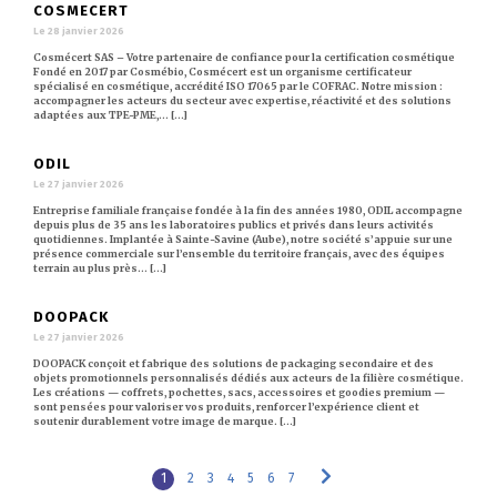
COSMECERT
Le 28 janvier 2026
Cosmécert SAS – Votre partenaire de confiance pour la certification cosmétique
Fondé en 2017 par Cosmébio, Cosmécert est un organisme certificateur
spécialisé en cosmétique, accrédité ISO 17065 par le COFRAC. Notre mission :
accompagner les acteurs du secteur avec expertise, réactivité et des solutions
adaptées aux TPE-PME,… [...]
ODIL
Le 27 janvier 2026
Entreprise familiale française fondée à la fin des années 1980, ODIL accompagne
depuis plus de 35 ans les laboratoires publics et privés dans leurs activités
quotidiennes. Implantée à Sainte-Savine (Aube), notre société s’appuie sur une
présence commerciale sur l’ensemble du territoire français, avec des équipes
terrain au plus près… [...]
DOOPACK
Le 27 janvier 2026
DOOPACK conçoit et fabrique des solutions de packaging secondaire et des
objets promotionnels personnalisés dédiés aux acteurs de la filière cosmétique.
Les créations — coffrets, pochettes, sacs, accessoires et goodies premium —
sont pensées pour valoriser vos produits, renforcer l’expérience client et
soutenir durablement votre image de marque. [...]
1
2
3
4
5
6
7