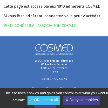
Cette page est accessible aux 1010 adhérents COSMED.
Si vous êtes adhérent, connectez-vous pour y accéder.
POUR ADHÉRER À L’ASSOCIATION COSMED
Les Ocres de l'Arbois- Bâtiment B
495 Rue René Descartes
13100 Aix-en-Provence
France
Tél: +33(0)4 42 22 30 40
This site uses cookies and gives you control over what you want t
activate
✓ OK, accept all
✗ Deny all cookies