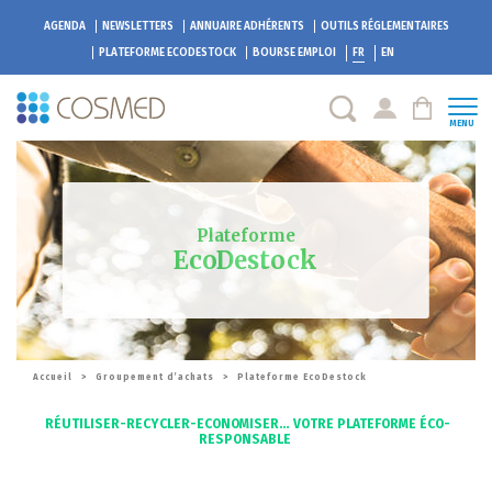
AGENDA
NEWSLETTERS
ANNUAIRE ADHÉRENTS
OUTILS RÉGLEMENTAIRES
PLATEFORME
ECODESTOCK
BOURSE EMPLOI
FR
EN
MENU
Plateforme
EcoDestock
Accueil
>
Groupement d’achats
>
Plateforme EcoDestock
RÉUTILISER-RECYCLER-ECONOMISER… VOTRE PLATEFORME ÉCO-
RESPONSABLE